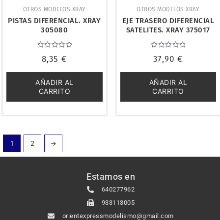
OTROS MODELOS XRAY
OTROS MODELOS XRAY
PISTAS DIFERENCIAL. XRAY
EJE TRASERO DIFERENCIAL
305080
SATELITES. XRAY 375017
Valorado
Valorado
8,35
€
37,90
€
con
con
0
0
de
de
5
5
AÑADIR AL
AÑADIR AL
CARRITO
CARRITO
1
2
→
Estamos en
640277962
933113005
orientexpressmodelismo@gmail.com