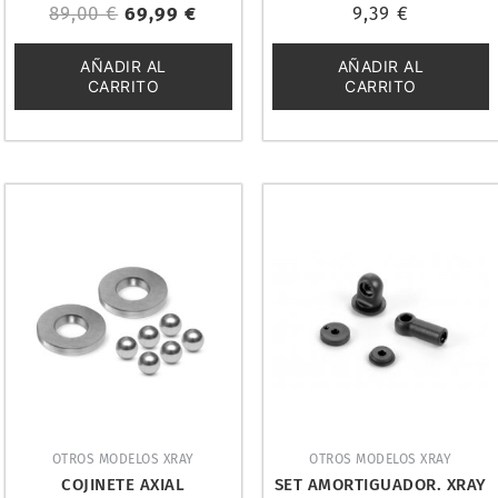
Valorado
Valorado
89,00
€
69,99
€
9,39
€
con
con
0
0
de
de
5
5
AÑADIR AL
AÑADIR AL
CARRITO
CARRITO
OTROS MODELOS XRAY
OTROS MODELOS XRAY
COJINETE AXIAL
SET AMORTIGUADOR. XRAY