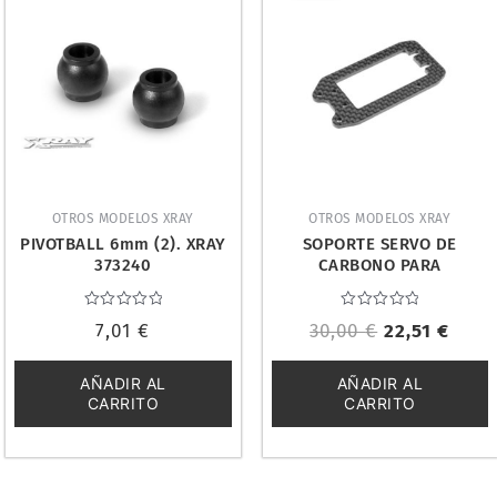
original
actu
era:
es:
30,00 €.
22,51
OTROS MODELOS XRAY
OTROS MODELOS XRAY
PIVOTBALL 6mm (2). XRAY
SOPORTE SERVO DE
373240
CARBONO PARA
XB8E/GTXE/XT8E. XRAY
356107
Valorado
Valorado
7,01
€
30,00
€
22,51
€
con
con
0
0
de
de
5
5
AÑADIR AL
AÑADIR AL
CARRITO
CARRITO