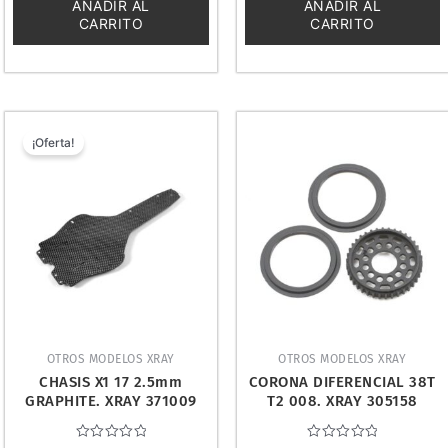
5
5
AÑADIR AL
AÑADIR AL
CARRITO
CARRITO
El
El
precio
precio
¡Oferta!
original
actual
era:
es:
89,00 €.
69,99 €.
OTROS MODELOS XRAY
OTROS MODELOS XRAY
CHASIS X1 17 2.5mm
CORONA DIFERENCIAL 38T
GRAPHITE. XRAY 371009
T2 008. XRAY 305158