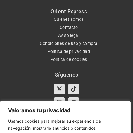
Orient Express
Quiénes somos
Contacto
Aviso legal
Condiciones de uso y compra
Política de privacidad
Política de cookies
Síguenos
X-
Instagram
Tiktok
Facebook
twitter
Valoramos tu privacidad
Usamos cookies para mejorar su experiencia de
navegación, mostrarle anuncios o contenidos
Horario:
Lun-Vie de 10:00-13:30 y 17:00-20:00 – Sáb de