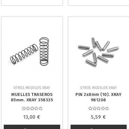
OTROS MODELOS XRAY
OTROS MODELOS XRAY
MUELLES TRASEROS
PIN 2x8mm (10). XRAY
85mm. XRAY 358335
981208
Valorado
Valorado
13,00
€
5,59
€
con
con
0
0
de
de