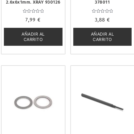
2.6x6x1mm. XRAY 930126
378011
Valorado
Valorado
7,99
€
3,88
€
con
con
0
0
de
de
5
5
AÑADIR AL
AÑADIR AL
CARRITO
CARRITO