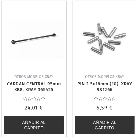
OTROS MODELOS XRAY
OTROS MODELOS XRAY
CARDAN CENTRAL 95mm
PIN 2.5x16mm (10). XRAY
XB8. XRAY 365425
981266
Valorado
Valorado
24,01
€
5,59
€
con
con
0
0
de
de
5
5
AÑADIR AL
AÑADIR AL
CARRITO
CARRITO