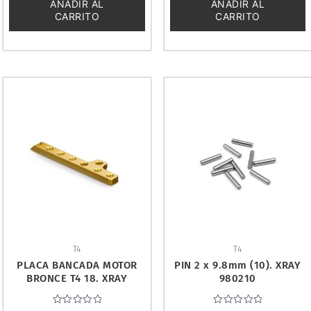
5
5
AÑADIR AL
AÑADIR AL
CARRITO
CARRITO
T4
T4
PLACA BANCADA MOTOR
PIN 2 x 9.8mm (10). XRAY
BRONCE T4 18. XRAY
980210
303004