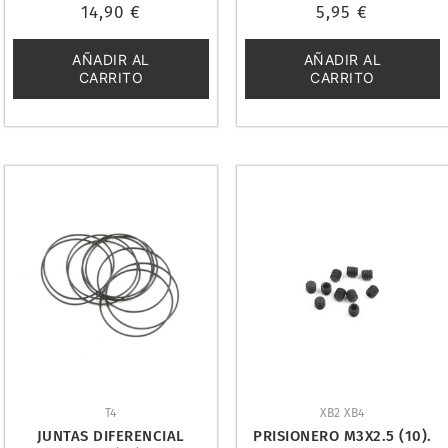
Valorado
Valorado
14,90
€
5,95
€
con
con
0
0
de
de
5
5
AÑADIR AL
AÑADIR AL
CARRITO
CARRITO
T4
XB2 XB4
JUNTAS DIFERENCIAL
PRISIONERO M3X2.5 (10).