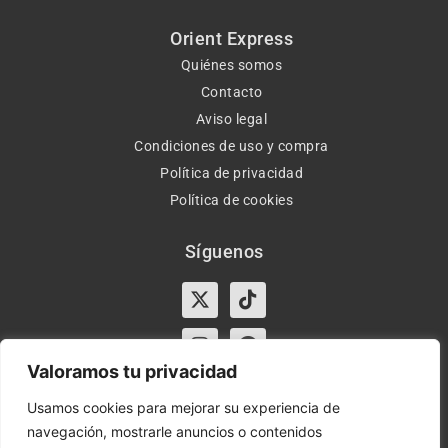
Orient Express
Quiénes somos
Contacto
Aviso legal
Condiciones de uso y compra
Política de privacidad
Política de cookies
Síguenos
X-
Instagram
Tiktok
Facebook
twitter
Valoramos tu privacidad
Usamos cookies para mejorar su experiencia de
navegación, mostrarle anuncios o contenidos
Horario:
Lun-Vie de 10:00-13:30 y 17:00-20:00 – Sáb de