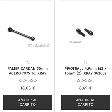
T4
T4
PALIER CARDAN 50mm
PIVOTBALL 4.9mm M3 x
ACERO 7075 T6. XRAY
10mm (2). XRAY 362652
305328
Valorado
Valorado
18,05
€
8,49
€
con
con
0
0
de
de
5
5
AÑADIR AL
AÑADIR AL
CARRITO
CARRITO