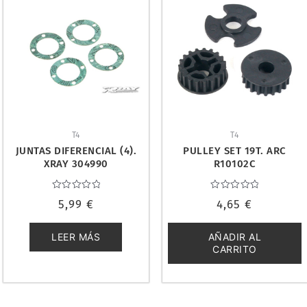
T4
T4
JUNTAS DIFERENCIAL (4).
PULLEY SET 19T. ARC
XRAY 304990
R10102C
Valorado
Valorado
5,99
€
4,65
€
con
con
0
0
de
de
5
5
LEER MÁS
AÑADIR AL
CARRITO