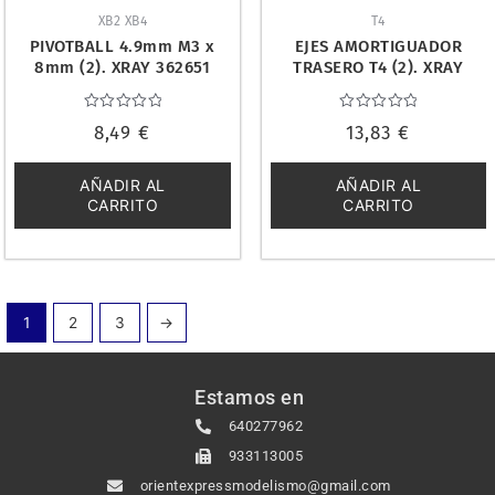
XB2 XB4
T4
PIVOTBALL 4.9mm M3 x
EJES AMORTIGUADOR
8mm (2). XRAY 362651
TRASERO T4 (2). XRAY
308364
Valorado
Valorado
8,49
€
13,83
€
con
con
0
0
de
de
5
5
AÑADIR AL
AÑADIR AL
CARRITO
CARRITO
1
2
3
→
Estamos en
640277962
933113005
orientexpressmodelismo@gmail.com