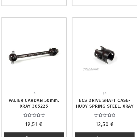
T4
T4
PALIER CARDAN 50mm.
ECS DRIVE SHAFT CASE-
XRAY 305225
HUDY SPRING STEEL. XRAY
305250
Valorado
Valorado
19,51
€
12,50
€
con
con
0
0
de
de