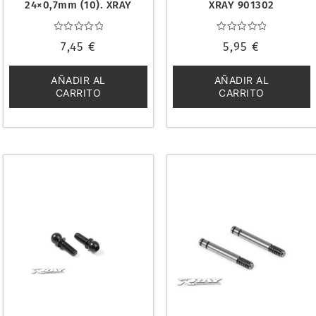
24×0,7mm (10). XRAY
XRAY 901302
971240
Valorado
Valorado
7,45
€
5,95
€
con
con
0
0
de
de
5
5
AÑADIR AL
AÑADIR AL
CARRITO
CARRITO