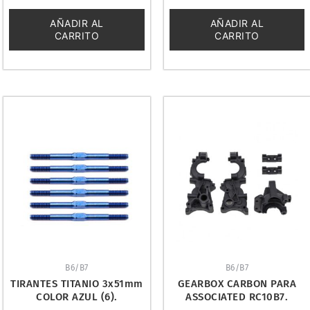
0
0
de
de
5
5
AÑADIR AL
AÑADIR AL
CARRITO
CARRITO
B6/B7
B6/B7
TIRANTES TITANIO 3x51mm
GEARBOX CARBON PARA
COLOR AZUL (6).
ASSOCIATED RC10B7.