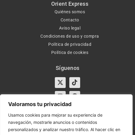
Orient Express
Quiénes somos
Contacto
Aviso legal
Condiciones de uso y compra
Política de privacidad
Política de cookies
Síguenos
X-
Instagram
Tiktok
Facebook
twitter
Valoramos tu privacidad
Usamos cookies para mejorar su experiencia de
navegación, mostrarle anuncios o contenidos
Horario:
Lun-Vie de 10:00-13:30 y 17:00-20:00 – Sáb de
personalizados y analizar nuestro tráfico. Al hacer clic en
10:00-13:30