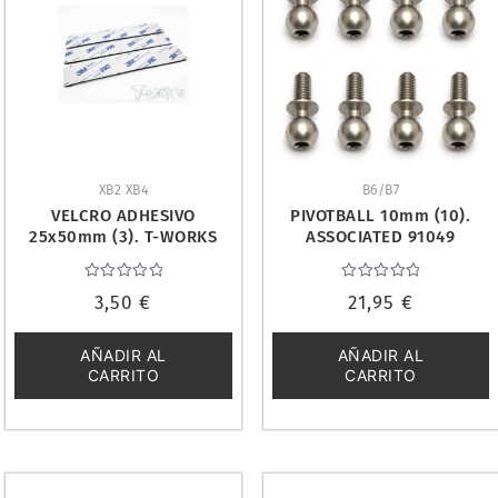
XB2 XB4
B6/B7
VELCRO ADHESIVO
PIVOTBALL 10mm (10).
25x50mm (3). T-WORKS
ASSOCIATED 91049
36TW-TA-076
Valorado
Valorado
3,50
€
21,95
€
con
con
0
0
de
de
5
5
AÑADIR AL
AÑADIR AL
CARRITO
CARRITO