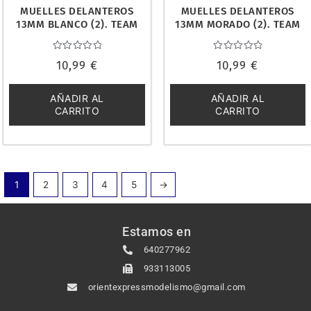
MUELLES DELANTEROS
MUELLES DELANTEROS
13MM BLANCO (2). TEAM
13MM MORADO (2). TEAM
ASSOCIATED 91948
ASSOCIATED 91946
Valorado
Valorado
10,99
€
10,99
€
con
con
0
0
de
de
5
5
AÑADIR AL
AÑADIR AL
CARRITO
CARRITO
1
2
3
4
5
→
Estamos en
640277962
933113005
orientexpressmodelismo@gmail.com