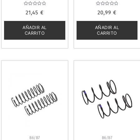
ASSOCIATED 1282
FACTORY TEAM 92406
Valorado
Valorado
21,45
€
20,99
€
con
con
0
0
de
de
5
5
AÑADIR AL
AÑADIR AL
CARRITO
CARRITO
B6/B7
B6/B7