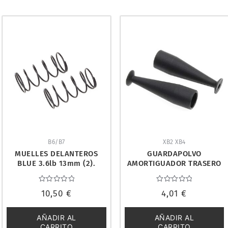
B6/B7
XB2 XB4
MUELLES DELANTEROS
GUARDAPOLVO
BLUE 3.6lb 13mm (2).
AMORTIGUADOR TRASERO
ASSOCIATED 91942
BUGGY 1/10. TEAM
DURANGO TD330017
Valorado
Valorado
10,50
€
4,01
€
con
con
0
0
de
de
5
5
AÑADIR AL
AÑADIR AL
CARRITO
CARRITO