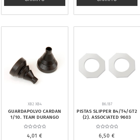
XB2 XB4
B6/B7
GUARDAPOLVO CARDAN
PISTAS SLIPPER B4/T4/GT2
1/10. TEAM DURANGO
(2). ASSOCIATED 9603
TD310023
Valorado
Valorado
4,01
€
6,50
€
con
con