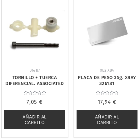
B6/B7
XB2 XB4
TORNILLO + TUERCA
PLACA DE PESO 35g. XRAY
DIFERENCIAL. ASSOCIATED
326181
6575
Valorado
Valorado
7,05
€
17,94
€
con
con
0
0
de
de
5
5
AÑADIR AL
AÑADIR AL
CARRITO
CARRITO