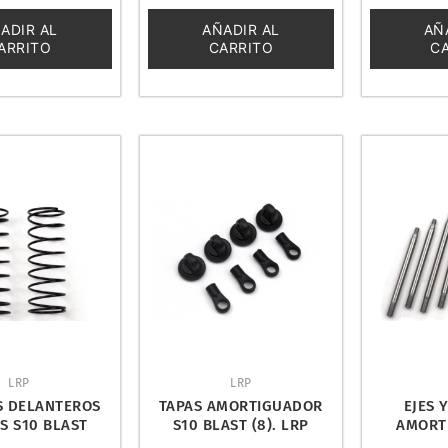
0
0
de
de
ADIR AL
AÑADIR AL
AÑ
5
5
ARRITO
CARRITO
C
LRP
LRP
S DELANTEROS
TAPAS AMORTIGUADOR
EJES 
S S10 BLAST
S10 BLAST (8). LRP
AMORT
C. LRP 120998
120975
DEL/TRA