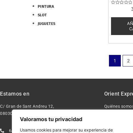
PINTURA
Valorado
con
SLOT
0
de
AÑ
JUGUETES
5
C
1
2
Estamos en
Orient Expr
C/ Gran de Sant Andreu 12,
Quiénes somo
08030 – Barcelona España
Contacto
Valoramos tu privacidad
Aviso legal
Usamos cookies para mejorar su experiencia de
640277962
Condiciones d