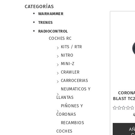
CATEGORÍAS
WARHAMMER
TRENES
RADIOCONTROL
COCHES RC
KITS / RTR
NITRO
MINI-Z
CRAWLER
CARROCERIAS
NEUMATICOS Y
CORONA
LLANTAS
BLAST TC2
PIÑONES Y
Valorado
CORONAS
con
0
RECAMBIOS
de
AÑ
5
COCHES
C