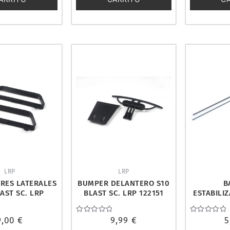
LRP
LRP
RES LATERALES
BUMPER DELANTERO S10
B
AST SC. LRP
BLAST SC. LRP 122151
ESTABILI
122156
S10 BX/T
9,00
€
Valorado
9,99
€
Valorado
5
con
con