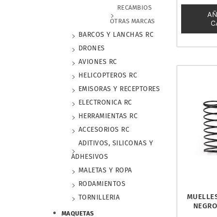
0
RECAMBIOS
de
AÑ
5
OTRAS MARCAS
C
BARCOS Y LANCHAS RC
DRONES
AVIONES RC
HELICOPTEROS RC
EMISORAS Y RECEPTORES
ELECTRONICA RC
HERRAMIENTAS RC
ACCESORIOS RC
ADITIVOS, SILICONAS Y
ADHESIVOS
MALETAS Y ROPA
RODAMIENTOS
MUELLE
TORNILLERIA
NEGRO
MAQUETAS
TX/MT/S