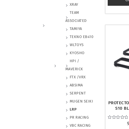
XRAY
TEAM
ASSOCIATED
TAMIYA
TEKNO EB410
WLTOYS
KYOSHO
HPI /
MAVERICK
FTX /VRX
ABSIMA
SERPENT
MUGEN SEIKI
PROTECTO
S10 BL
LRP
PR RACING
Valorado
VBC RACING
con