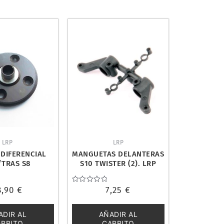
LRP
LRP
DIFERENCIAL
MANGUETAS DELANTERAS
/TRAS S8
S10 TWISTER (2). LRP
L/BX/BXE. LRP
124008
34053
8,90
€
Valorado
7,25
€
con
0
de
ADIR AL
AÑADIR AL
5
ARRITO
CARRITO