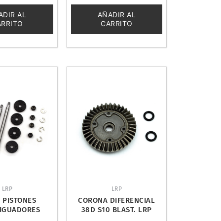
0
de
ADIR AL
AÑADIR AL
5
ARRITO
CARRITO
LRP
LRP
Y PISTONES
CORONA DIFERENCIAL
IGUADORES
38D S10 BLAST. LRP
S S10 BLAST.
120970