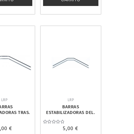
LRP
LRP
ARRAS
BARRAS
ZADORAS TRAS.
ESTABILIZADORAS DEL.
X. LRP 122522
S10 BX/TX. LRP 122520
,00
€
Valorado
5,00
€
con