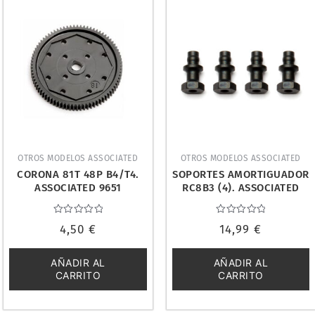
OTROS MODELOS ASSOCIATED
OTROS MODELOS ASSOCIATED
CORONA 81T 48P B4/T4.
SOPORTES AMORTIGUADOR
ASSOCIATED 9651
RC8B3 (4). ASSOCIATED
81196
Valorado
Valorado
4,50
€
14,99
€
con
con
0
0
de
de
5
5
AÑADIR AL
AÑADIR AL
CARRITO
CARRITO