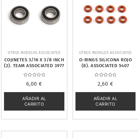
OTROS MODELOS ASSOCIATED
OTROS MODELOS ASSOCIATED
COJINETES 3/16 X 3/8 INCH
O-RINGS SILICONA ROJO
(2). TEAM ASSOCIATED 3977
(8). ASSOCIATED 5407
Valorado
Valorado
6,00
€
2,60
€
con
con
0
0
de
de
5
5
AÑADIR AL
AÑADIR AL
CARRITO
CARRITO