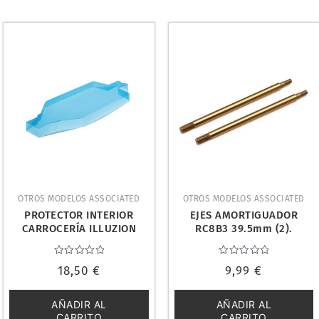
OTROS MODELOS ASSOCIATED
OTROS MODELOS ASSOCIATED
PROTECTOR INTERIOR
EJES AMORTIGUADOR
CARROCERÍA ILLUZION
RC8B3 39.5mm (2).
B44.1. JCONCEPTS 2072
ASSOCIATED 81171
Valorado
Valorado
18,50
€
9,99
€
con
con
0
0
de
de
5
5
AÑADIR AL
AÑADIR AL
CARRITO
CARRITO