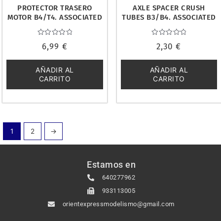
PROTECTOR TRASERO
AXLE SPACER CRUSH
MOTOR B4/T4. ASSOCIATED
TUBES B3/B4. ASSOCIATED
9575
7377
Valorado
Valorado
6,99
€
2,30
€
con
con
0
0
de
de
5
5
AÑADIR AL
AÑADIR AL
CARRITO
CARRITO
1
2
→
Estamos en
640277962
933113005
orientexpressmodelismo@gmail.com