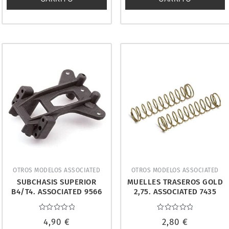
OTROS MODELOS ASSOCIATED
OTROS MODELOS ASSOCIATED
SUBCHASIS SUPERIOR
MUELLES TRASEROS GOLD
B4/T4. ASSOCIATED 9566
2,75. ASSOCIATED 7435
Valorado
Valorado
4,90
€
2,80
€
con
con