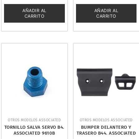
0
0
de
de
5
5
AÑADIR AL
AÑADIR AL
CARRITO
CARRITO
OTROS MODELOS ASSOCIATED
OTROS MODELOS ASSOCIATED
TORNILLO SALVA SERVO B4.
BUMPER DELANTERO Y
ASSOCIATED 9610B
TRASERO B44. ASSOCIATED