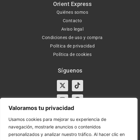
Orient Express
Quiénes somos
Contacto
Aviso legal
Condiciones de uso y compra
Política de privacidad
Política de cookies
Síguenos
X-
Instagram
Tiktok
Facebook
twitter
Valoramos tu privacidad
Usamos cookies para mejorar su experiencia de
navegación, mostrarle anuncios o contenidos
Horario:
Lun-Vie de 10:00-13:30 y 17:00-20:00 – Sáb de
personalizados y analizar nuestro tráfico. Al hacer clic en
10:00-13:30