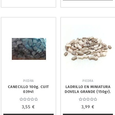
PIEDRA
PIEDRA
CANECILLO 100g. CUIT
LADRILLO EN MINIATURA
03941
DOVELA GRANDE (150gr).
CUIT 3940
Valorado
Valorado
3,55
€
3,99
€
con
con
0
0
de
de