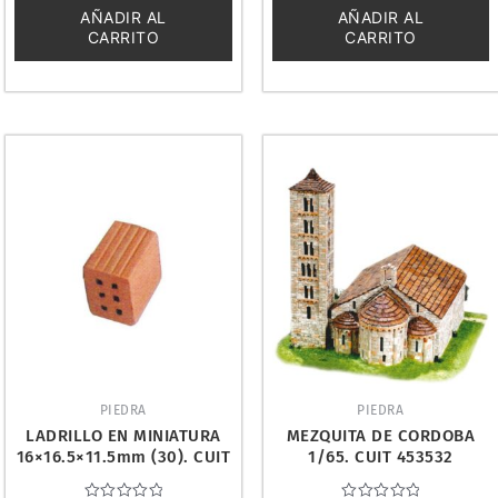
5
5
AÑADIR AL
AÑADIR AL
CARRITO
CARRITO
PIEDRA
PIEDRA
LADRILLO EN MINIATURA
MEZQUITA DE CORDOBA
16×16.5×11.5mm (30). CUIT
1/65. CUIT 453532
453906