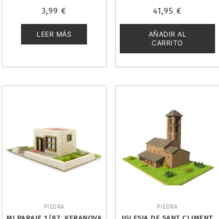
Valorado
Valorado
3,99
€
41,95
€
con
con
0
0
de
de
5
5
LEER MÁS
AÑADIR AL
CARRITO
PIEDRA
PIEDRA
MI PARAJE 1/87. KERANOVA
IGLESIA DE SANT CLIMENT