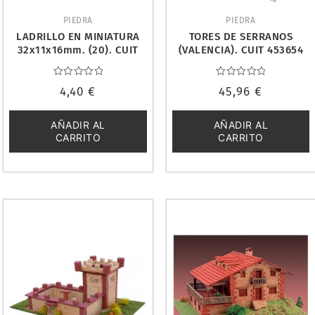
PIEDRA
PIEDRA
LADRILLO EN MINIATURA
TORES DE SERRANOS
32x11x16mm. (20). CUIT
(VALENCIA). CUIT 453654
03905
Valorado
Valorado
4,40
€
45,96
€
con
con
0
0
de
de
5
5
AÑADIR AL
AÑADIR AL
CARRITO
CARRITO