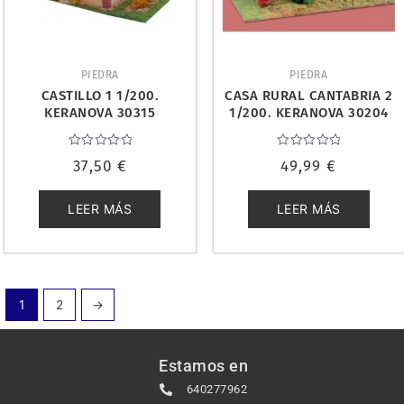
PIEDRA
PIEDRA
CASTILLO 1 1/200.
CASA RURAL CANTABRIA 2
KERANOVA 30315
1/200. KERANOVA 30204
Valorado
Valorado
37,50
€
49,99
€
con
con
0
0
de
de
5
5
LEER MÁS
LEER MÁS
1
2
→
Estamos en
640277962