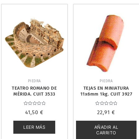
PIEDRA
PIEDRA
TEATRO ROMANO DE
TEJAS EN MINIATURA
MÉRIDA. CUIT 3533
11x6mm 1kg. CUIT 3927
Valorado
Valorado
41,50
€
22,91
€
con
con
0
0
de
de
5
5
LEER MÁS
AÑADIR AL
CARRITO