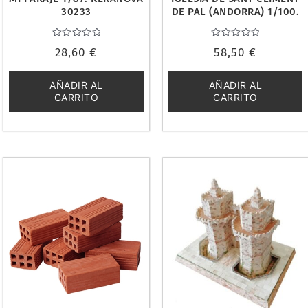
30233
DE PAL (ANDORRA) 1/100.
KERANOVA 30115
Valorado
Valorado
28,60
€
58,50
€
con
con
0
0
de
de
5
5
AÑADIR AL
AÑADIR AL
CARRITO
CARRITO