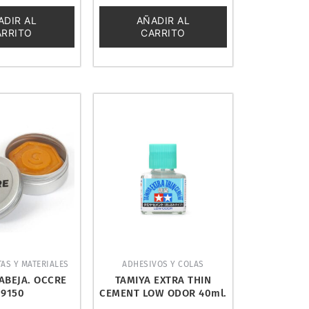
0
de
ADIR AL
AÑADIR AL
5
ARRITO
CARRITO
AS Y MATERIALES
ADHESIVOS Y COLAS
ABEJA. OCCRE
TAMIYA EXTRA THIN
19150
CEMENT LOW ODOR 40ml.
87236