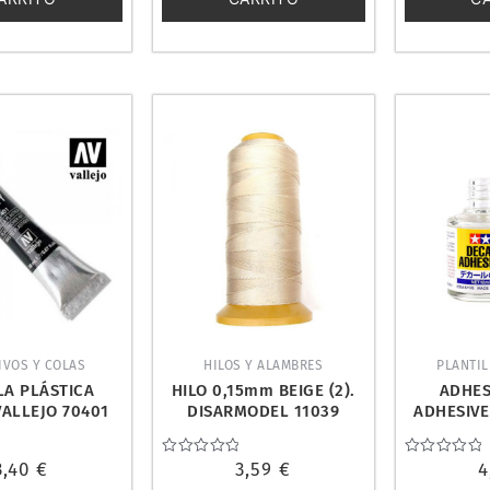
IVOS Y COLAS
HILOS Y ALAMBRES
PLANTIL
LA PLÁSTICA
HILO 0,15mm BEIGE (2).
ADHES
VALLEJO 70401
DISARMODEL 11039
ADHESIVE
(10ml). 
3,40
€
Valorado
3,59
€
Valorado
4
con
con