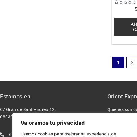
Valorado
con
0
de
AÑ
5
C
1
2
Estamos en
Orient Expr
C/ Gran de Sant Andreu 12,
Quiénes somo
08030 – Barcelona España
Contacto
Valoramos tu privacidad
Aviso legal
Usamos cookies para mejorar su experiencia de
640277962
Condiciones d