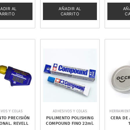
0
0
de
de
ADIR AL
AÑADIR AL
AÑ
5
5
ARRITO
CARRITO
C
IVOS Y COLAS
ADHESIVOS Y COLAS
HERRAMIENT
TO PRECISIÓN
PULIMENTO POLISHING
CERA DE 
ONAL. REVELL
COMPOUND FINO 22ml.
39604
TAMIYA 87069