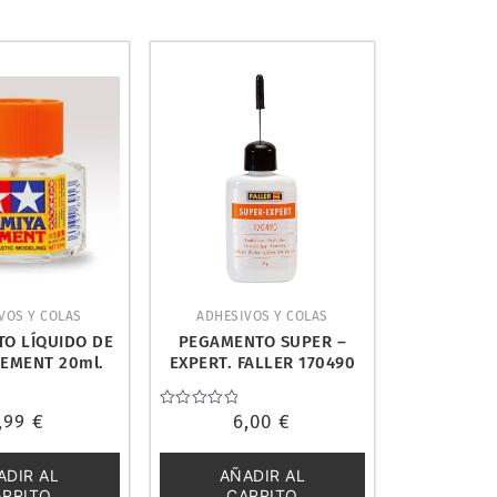
VOS Y COLAS
ADHESIVOS Y COLAS
O LÍQUIDO DE
PEGAMENTO SUPER –
CEMENT 20ml.
EXPERT. FALLER 170490
YA 87012
,99
€
Valorado
6,00
€
con
0
de
ADIR AL
AÑADIR AL
5
ARRITO
CARRITO