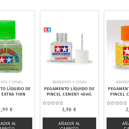
IVOS Y COLAS
ADHESIVOS Y COLAS
ADHESI
TO LÍQUIDO DE
PEGAMENTO LÍQUIDO DE
PEGAMENT
 EXTRA THIN
PINCEL CEMENT 40ml.
PINCEL 
 TAMIYA 87038
TAMIYA 87003
TAMI
4,99
€
Valorado
3,96
€
Valorado
2
con
con
0
0
de
de
ADIR AL
AÑADIR AL
AÑ
5
5
ARRITO
CARRITO
C