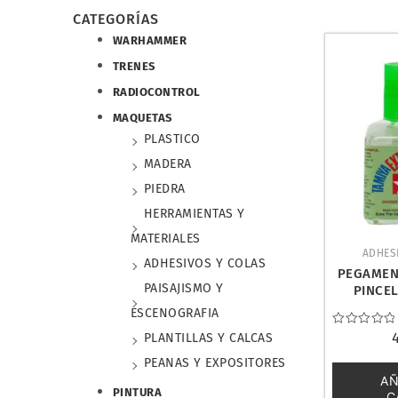
CATEGORÍAS
WARHAMMER
TRENES
RADIOCONTROL
MAQUETAS
PLASTICO
MADERA
PIEDRA
HERRAMIENTAS Y
MATERIALES
ADHES
ADHESIVOS Y COLAS
PEGAMEN
PAISAJISMO Y
PINCEL
CEMENT.
ESCENOGRAFIA
Valorado
PLANTILLAS Y CALCAS
con
0
PEANAS Y EXPOSITORES
de
AÑ
5
PINTURA
C