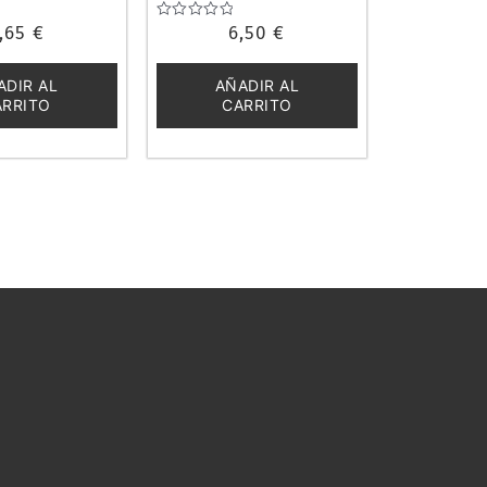
,65
€
Valorado
6,50
€
con
0
de
ADIR AL
AÑADIR AL
5
ARRITO
CARRITO