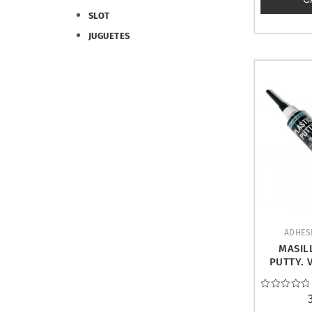
SLOT
JUGUETES
ADHES
MASIL
PUTTY. 
Valorado
con