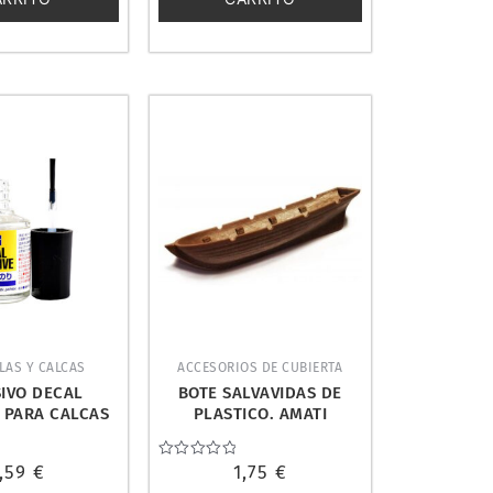
LAS Y CALCAS
ACCESORIOS DE CUBIERTA
IVO DECAL
BOTE SALVAVIDAS DE
 PARA CALCAS
PLASTICO. AMATI
TAMIYA 87176
4305/05
,59
€
Valorado
1,75
€
con