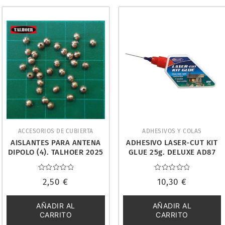
ACCESORIOS DE CUBIERTA
ADHESIVOS Y COLAS
AISLANTES PARA ANTENA
ADHESIVO LASER-CUT KIT
DIPOLO (4). TALHOER 2025
GLUE 25g. DELUXE AD87
Valorado
Valorado
2,50
€
10,30
€
con
con
0
0
de
de
5
5
AÑADIR AL
AÑADIR AL
CARRITO
CARRITO