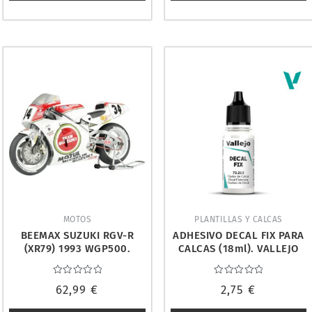
MOTOS
PLANTILLAS Y CALCAS
BEEMAX SUZUKI RGV-R
ADHESIVO DECAL FIX PARA
(XR79) 1993 WGP500.
CALCAS (18ml). VALLEJO
BX13001
73213
Valorado
Valorado
62,99
€
2,75
€
con
con
0
0
de
de