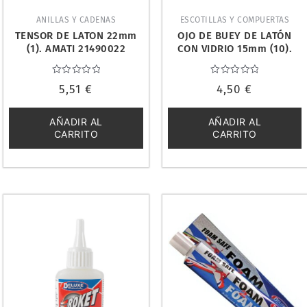
ANILLAS Y CADENAS
ESCOTILLAS Y COMPUERTAS
TENSOR DE LATON 22mm
OJO DE BUEY DE LATÓN
(1). AMATI 21490022
CON VIDRIO 15mm (10).
AMATI 494015
Valorado
Valorado
5,51
€
4,50
€
con
con
0
0
de
de
5
5
AÑADIR AL
AÑADIR AL
CARRITO
CARRITO