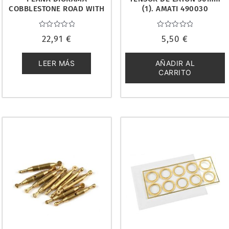
COBBLESTONE ROAD WITH
(1). AMATI 490030
TRAM LINE 1/35. MINIART
36065
Valorado
Valorado
22,91
€
5,50
€
con
con
0
0
de
de
5
5
LEER MÁS
AÑADIR AL
CARRITO