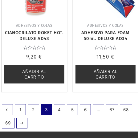
ADHESIVOS Y COLAS
ADHESIVOS Y COLAS
CIANOCRILATO ROKET HOT.
ADHESIVO PARA FOAM
DELUXE AD43
50ml. DELUXE AD34
Valorado
Valorado
9,20
€
11,50
€
con
con
0
0
de
de
5
5
AÑADIR AL
AÑADIR AL
CARRITO
CARRITO
←
1
2
3
4
5
6
…
67
68
69
→