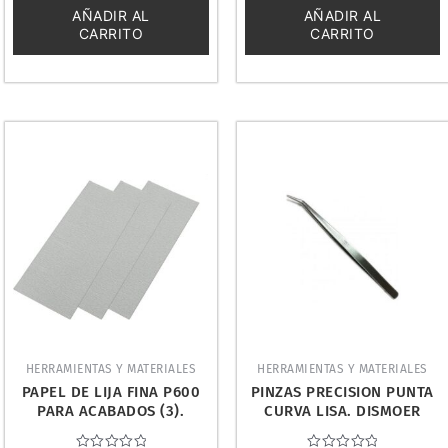
5
5
AÑADIR AL
AÑADIR AL
CARRITO
CARRITO
HERRAMIENTAS Y MATERIALES
HERRAMIENTAS Y MATERIALES
PAPEL DE LIJA FINA P600
PINZAS PRECISION PUNTA
PARA ACABADOS (3).
CURVA LISA. DISMOER
TAMIYA 87055
15005