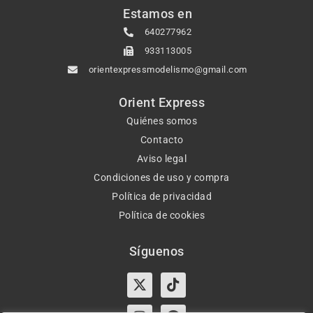
Estamos en
640277962
933113005
orientexpressmodelismo@gmail.com
Orient Express
Quiénes somos
Contacto
Aviso legal
Condiciones de uso y compra
Política de privacidad
Política de cookies
Síguenos
X-
Instagram
Tiktok
Facebook
twitter