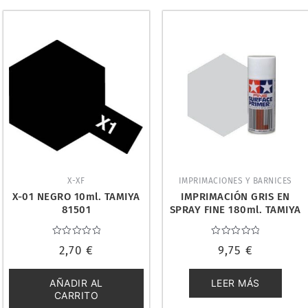
X-XF
IMPRIMACIONES Y BARNICES
X-01 NEGRO 10ml. TAMIYA
IMPRIMACIÓN GRIS EN
81501
SPRAY FINE 180ml. TAMIYA
87064
Valorado
Valorado
2,70
€
9,75
€
con
con
0
0
de
de
5
5
AÑADIR AL
LEER MÁS
CARRITO