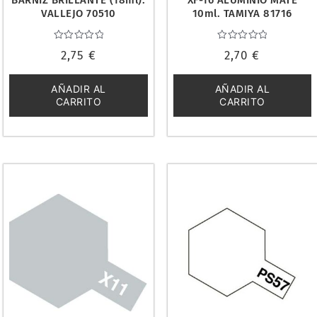
BARNIZ BRILLANTE (18ml).
XF-16 ALUMINIO MATE
VALLEJO 70510
10ml. TAMIYA 81716
Valorado
Valorado
2,75
€
2,70
€
con
con
0
0
de
de
5
5
AÑADIR AL
AÑADIR AL
CARRITO
CARRITO