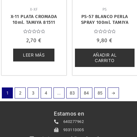
X-XF
PS
X-11 PLATA CROMADA
PS-57 BLANCO PERLA
10ml. TAMIYA 81511
SPRAY 100ml. TAMIYA
86057
Valorado
Valorado
2,70
€
9,80
€
con
con
0
0
de
de
5
5
LEER MÁS
AÑADIR AL
CARRITO
1
2
3
4
…
83
84
85
→
Estamos en
640277962
933113005