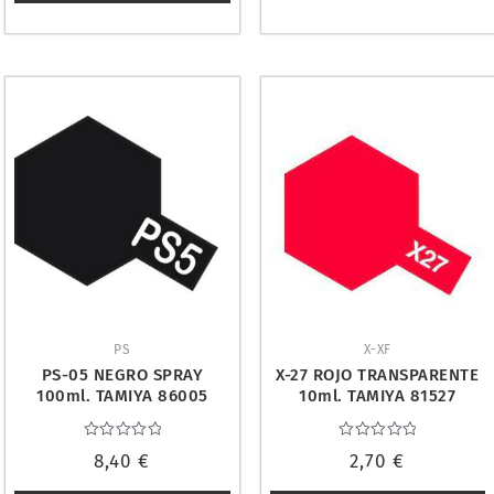
PS
X-XF
PS-05 NEGRO SPRAY
X-27 ROJO TRANSPARENTE
100ml. TAMIYA 86005
10ml. TAMIYA 81527
Valorado
Valorado
8,40
€
2,70
€
con
con
0
0
de
de