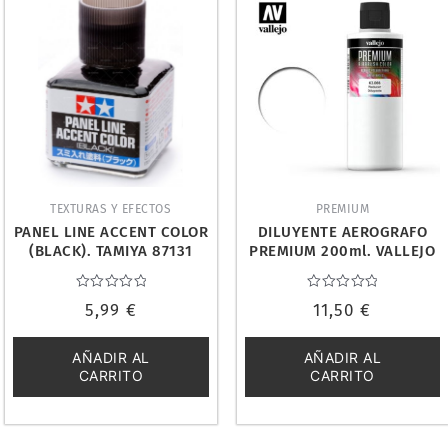
TEXTURAS Y EFECTOS
PREMIUM
PANEL LINE ACCENT COLOR
DILUYENTE AEROGRAFO
(BLACK). TAMIYA 87131
PREMIUM 200ml. VALLEJO
63066
Valorado
Valorado
5,99
€
11,50
€
con
con
0
0
de
de
5
5
AÑADIR AL
AÑADIR AL
CARRITO
CARRITO