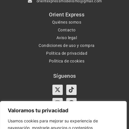
orientexpressmodelismo@gmail.com
Orient Express
Quiénes somos
Contacto
Aviso legal
Condiciones de uso y compra
Política de privacidad
Política de cookies
Síguenos
X-
Instagram
Tiktok
Facebook
twitter
Valoramos tu privacidad
Usamos cookies para mejorar su experiencia de
navegación, mostrarle anuncios o contenidos