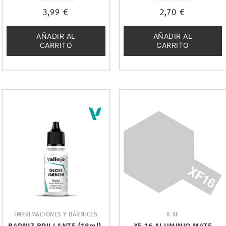
Valorado
Valorado
3,99
€
2,70
€
con
con
0
0
de
de
5
5
AÑADIR AL
AÑADIR AL
CARRITO
CARRITO
IMPRIMACIONES Y BARNICES
X-XF