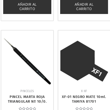
5
5
AÑADIR AL
AÑADIR AL
CARRITO
CARRITO
PINCELES
X-XF
PINCEL MARTA ROJA
XF-01 NEGRO MATE 10ml.
TRIANGULAR Nº 10/0.
TAMIYA 81701
DISMOER 29000