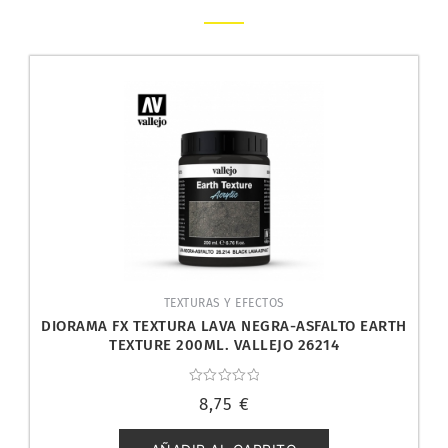
TEXTURAS Y EFECTOS
DIORAMA FX TEXTURA LAVA NEGRA-ASFALTO EARTH
TEXTURE 200ML. VALLEJO 26214
Valorado
8,75
€
con
0
de
5