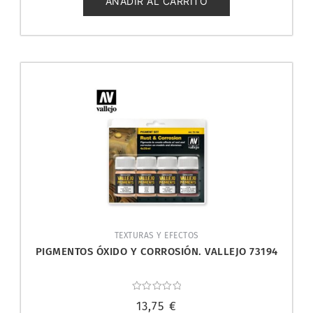
AÑADIR AL CARRITO
TEXTURAS Y EFECTOS
PIGMENTOS ÓXIDO Y CORROSIÓN. VALLEJO 73194
Valorado
13,75
€
con