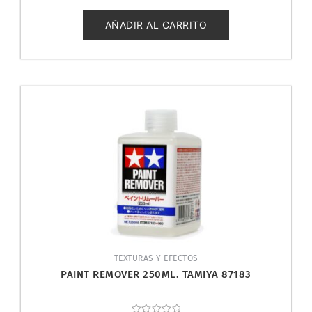
0
de
5
AÑADIR AL CARRITO
TEXTURAS Y EFECTOS
PAINT REMOVER 250ML. TAMIYA 87183