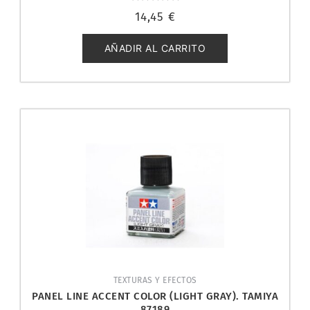
Valorado
14,45
€
con
0
de
5
AÑADIR AL CARRITO
TEXTURAS Y EFECTOS
PANEL LINE ACCENT COLOR (LIGHT GRAY). TAMIYA
87189