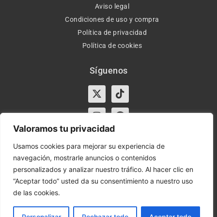
Aviso legal
Condiciones de uso y compra
Política de privacidad
Política de cookies
Síguenos
X-
Instagram
Tiktok
Facebook
twitter
Valoramos tu privacidad
Usamos cookies para mejorar su experiencia de
navegación, mostrarle anuncios o contenidos
Horario:
Lun-Vie de 10:00-13:30 y 17:00-20:00 – Sáb de
personalizados y analizar nuestro tráfico. Al hacer clic en
10:00-13:30
“Aceptar todo” usted da su consentimiento a nuestro uso
de las cookies.
Orient Express | Copyright 2021 © Todos los derechos
reservados.
Personalizar
Rechazar todo
Aceptar todo