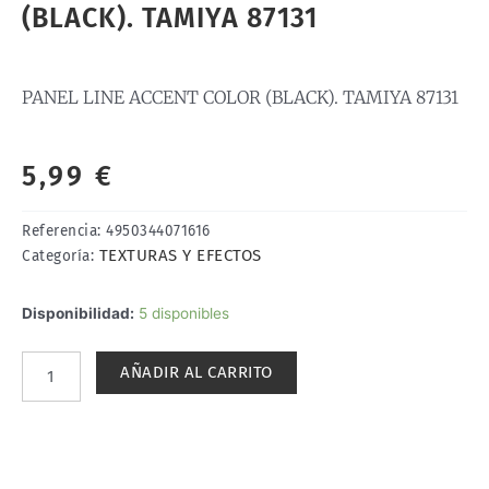
(BLACK). TAMIYA 87131
PANEL LINE ACCENT COLOR (BLACK). TAMIYA 87131
5,99
€
Referencia:
4950344071616
TEXTURAS Y EFECTOS
Categoría:
PANEL
Disponibilidad:
5 disponibles
LINE
ACCENT
AÑADIR AL CARRITO
COLOR
(BLACK).
TAMIYA
87131
cantidad