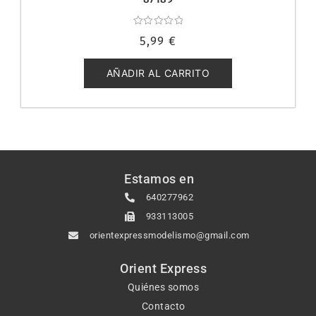
Valorado
5,99
€
con
0
de
5
AÑADIR AL CARRITO
Estamos en
640277962
933113005
orientexpressmodelismo@gmail.com
Orient Express
Quiénes somos
Contacto