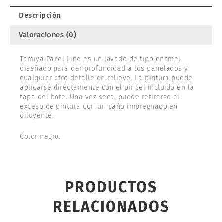
Descripción
Valoraciones (0)
Tamiya Panel Line es un lavado de tipo enamel
diseñado para dar profundidad a los panelados y
cualquier otro detalle en relieve. La pintura puede
aplicarse directamente con el pincel incluido en la
tapa del bote. Una vez seco, puede retirarse el
exceso de pintura con un paño impregnado en
diluyente.
Color negro.
PRODUCTOS
RELACIONADOS