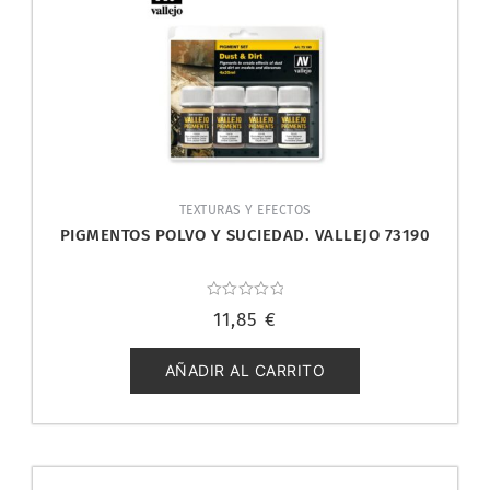
TEXTURAS Y EFECTOS
PIGMENTOS POLVO Y SUCIEDAD. VALLEJO 73190
Valorado
11,85
€
con
0
de
5
AÑADIR AL CARRITO