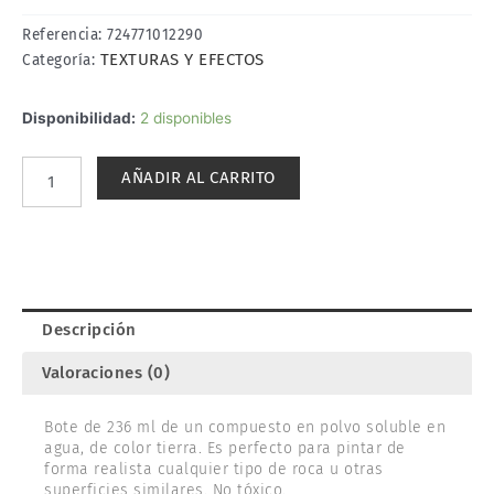
Referencia:
724771012290
TEXTURAS Y EFECTOS
Categoría:
PIGMENTO
Disponibilidad:
2 disponibles
LÍQUIDO
COLOR
AÑADIR AL CARRITO
TIERRA.
WOODLAND
C1229
cantidad
Descripción
Valoraciones (0)
Bote de 236 ml de un compuesto en polvo soluble en
agua, de color tierra. Es perfecto para pintar de
forma realista cualquier tipo de roca u otras
superficies similares. No tóxico.