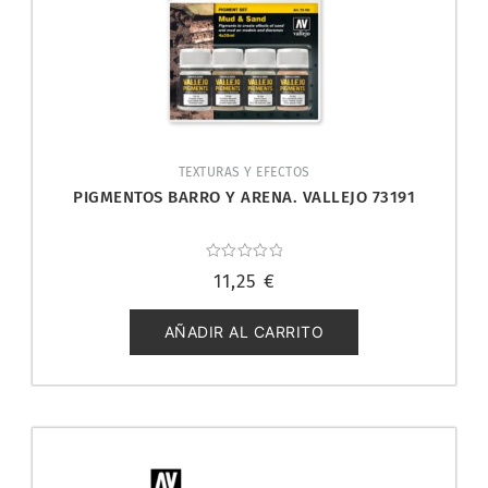
TEXTURAS Y EFECTOS
PIGMENTOS BARRO Y ARENA. VALLEJO 73191
Valorado
11,25
€
con
0
de
5
AÑADIR AL CARRITO