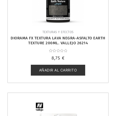
TEXTURAS Y EFECTOS
DIORAMA FX TEXTURA LAVA NEGRA-ASFALTO EARTH
TEXTURE 200ML. VALLEJO 26214
Valorado
8,75
€
con
0
de
5
AÑADIR AL CARRITO