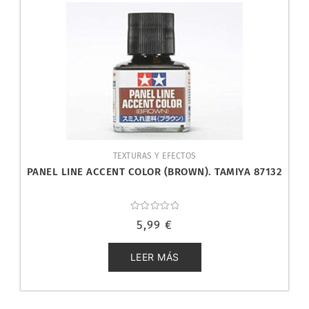
TEXTURAS Y EFECTOS
PANEL LINE ACCENT COLOR (BROWN). TAMIYA 87132
Valorado
5,99
€
con
0
de
5
LEER MÁS