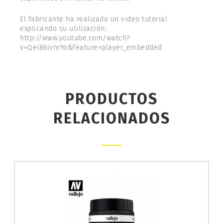
El fabricante ha realizado un video tutorial
explicando su utilización:
http://www.youtube.com/watch?
v=QeI86ivnrYo&feature=player_embedded
PRODUCTOS
RELACIONADOS