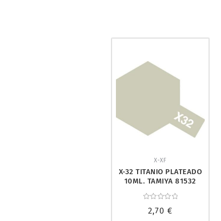
X-XF
X-32 TITANIO PLATEADO
10ML. TAMIYA 81532
Valorado
2,70
€
con
0