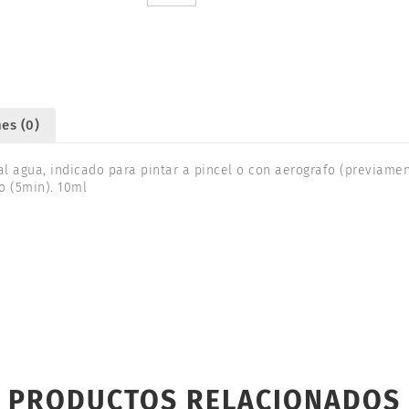
10ml.
TAMIYA
81527
cantidad
es (0)
al agua, indicado para pintar a pincel o con aerografo (previamen
o (5min). 10ml
PRODUCTOS RELACIONADOS