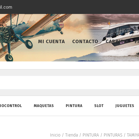
il.com
MI CUENTA
CONTACTO
CARRITO
F
IOCONTROL
MAQUETAS
PINTURA
SLOT
JUGUETES
Inicio
/
Tienda
/
PINTURA
/
PINTURAS
/
TAMIY