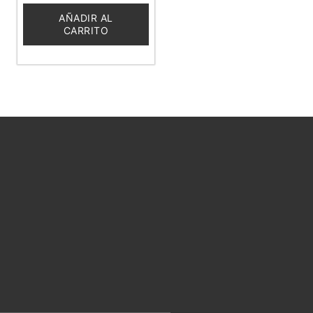
de
5
AÑADIR AL
CARRITO