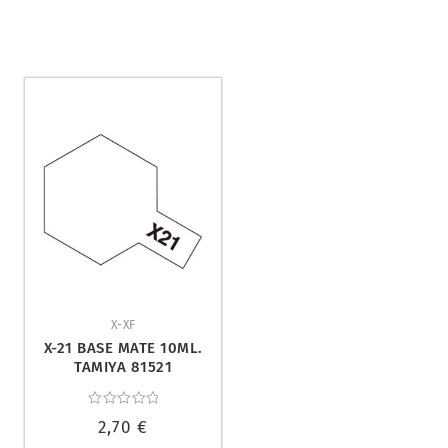
X-XF
X-21 BASE MATE 10ML.
TAMIYA 81521
Valorado
2,70
€
con
0