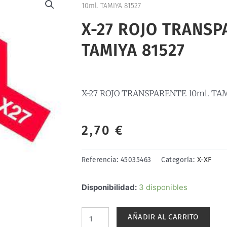
10ml. TAMIYA 81527
X-27 ROJO TRANSP
TAMIYA 81527
X-27 ROJO TRANSPARENTE 10ml. TAM
2,70
€
X-XF
Referencia:
45035463
Categoría:
X-
Disponibilidad:
3 disponibles
27
ROJO
AÑADIR AL CARRITO
TRANSPARENTE