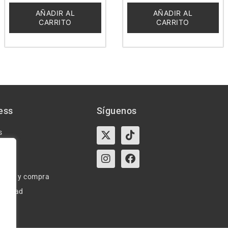
de
de
5
5
AÑADIR AL
AÑADIR AL
CARRITO
CARRITO
ess
Síguenos
X-
Instagram
Tiktok
Facebook
s
twitter
e uso y compra
ivacidad
okies