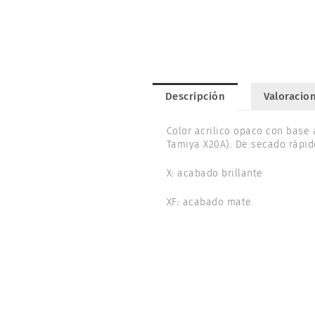
Descripción
Valoracion
Color acrilico opaco con base 
Tamiya X20A). De secado rápid
X: acabado brillante
XF: acabado mate