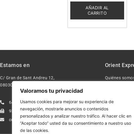
de
5
AÑADIR AL
CARRITO
Estamos en
Orient Expr
C/ Gran de Sant Andreu 12,
Quiénes somo
08030 – Barcelona España
Contacto
Valoramos tu privacidad
Aviso legal
Usamos cookies para mejorar su experiencia de
640277962
Condiciones d
navegación, mostrarle anuncios o contenidos
933113005
Política de pr
personalizados y analizar nuestro tráfico. Al hacer clic en
orientexpressmodelismo@gmail.com
Política de co
“Aceptar todo” usted da su consentimiento a nuestro uso
de las cookies.