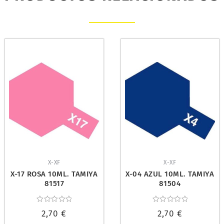
X-XF
X-XF
X-17 ROSA 10ML. TAMIYA
X-04 AZUL 10ML. TAMIYA
81517
81504
Valorado
Valorado
2,70
€
2,70
€
con
con
0
0