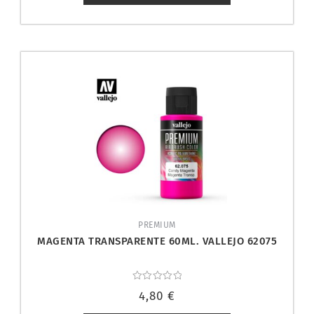
PREMIUM
MAGENTA TRANSPARENTE 60ML. VALLEJO 62075
Valorado
4,80
€
con
0