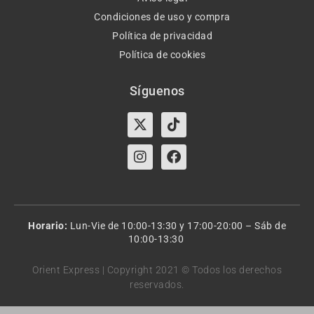
Condiciones de uso y compra
Política de privacidad
Política de cookies
Síguenos
X-
Instagram
Tiktok
Facebook
twitter
Horario:
Lun-Vie de 10:00-13:30 y 17:00-20:00 – Sáb de
10:00-13:30
Orient Express | Copyright 2021 © Todos los derechos
reservados.