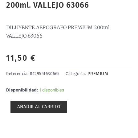
200ml. VALLEJO 63066
DILUYENTE AEROGRAFO PREMIUM 200ml.
VALLEJO 63066
11,50
€
PREMIUM
Referencia:
8429551630665
Categoría:
DILUYENTE
Disponibilidad:
1 disponibles
AEROGRAFO
PREMIUM
AÑADIR AL CARRITO
200ml.
VALLEJO
63066
cantidad