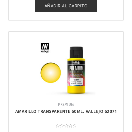
de
5
AÑADIR AL CARRITO
PREMIUM
AMARILLO TRANSPARENTE 60ML. VALLEJO 62071
Valorado