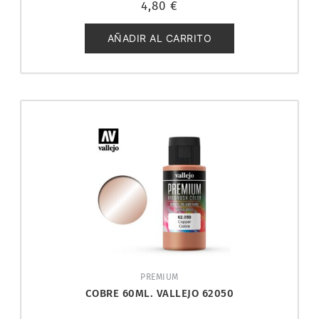
4,80
€
con
0
de
5
AÑADIR AL CARRITO
PREMIUM
COBRE 60ML. VALLEJO 62050