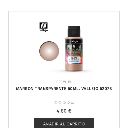
PREMIUM
MARRON TRANSPARENTE 60ML. VALLEJO 62078
Valorado
4,80
€
con
0
de
5
AÑADIR AL CARRITO