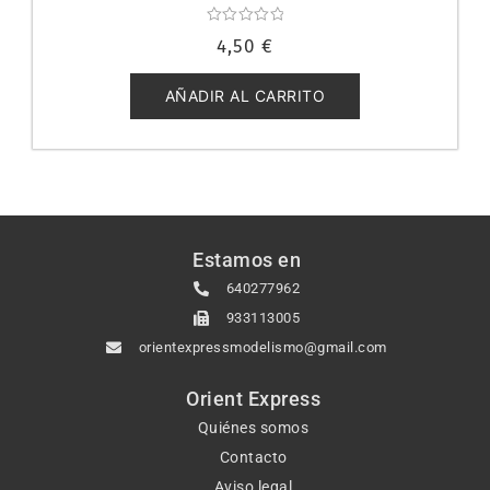
Valorado
4,50
€
con
0
de
5
AÑADIR AL CARRITO
Estamos en
640277962
933113005
orientexpressmodelismo@gmail.com
Orient Express
Quiénes somos
Contacto
Aviso legal