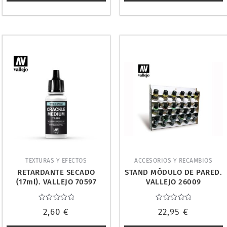
TEXTURAS Y EFECTOS
ACCESORIOS Y RECAMBIOS
RETARDANTE SECADO
STAND MÓDULO DE PARED.
(17ml). VALLEJO 70597
VALLEJO 26009
Valorado
Valorado
2,60
€
22,95
€
con
con
0
0
de
de