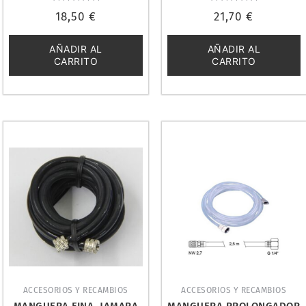
Valorado
Valorado
18,50
€
21,70
€
con
con
0
0
de
de
5
5
AÑADIR AL
AÑADIR AL
CARRITO
CARRITO
ACCESORIOS Y RECAMBIOS
ACCESORIOS Y RECAMBIOS