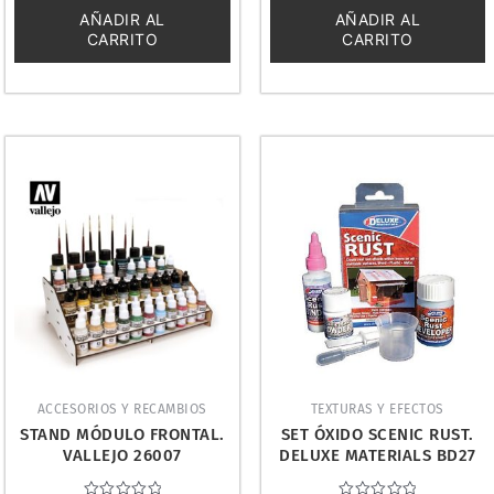
5
5
AÑADIR AL
AÑADIR AL
CARRITO
CARRITO
ACCESORIOS Y RECAMBIOS
TEXTURAS Y EFECTOS
STAND MÓDULO FRONTAL.
SET ÓXIDO SCENIC RUST.
VALLEJO 26007
DELUXE MATERIALS BD27