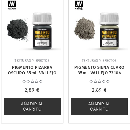
TEXTURAS Y EFECTOS
TEXTURAS Y EFECTOS
PIGMENTO PIZARRA
PIGMENTO SIENA CLARO
OSCURO 35ml. VALLEJO
35ml. VALLEJO 73104
73114
Valorado
Valorado
2,89
€
2,89
€
con
con
0
0
de
de
5
5
AÑADIR AL
AÑADIR AL
CARRITO
CARRITO