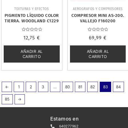
TEXTURAS Y EFECTOS
AEROGRAFOS Y COMPRESORES
PIGMENTO LÍQUIDO COLOR
COMPRESOR MINI AS-200.
TIERRA. WOODLAND C1229
VALLEJO F160200
Valorado
Valorado
12,75
€
69,99
€
con
con
0
0
de
de
5
5
AÑADIR AL
AÑADIR AL
CARRITO
CARRITO
←
1
2
3
…
80
81
82
83
84
85
→
Estamos en
640277962