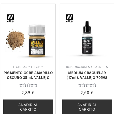
TEXTURAS Y EFECTOS
IMPRIMACIONES Y BARNICES
PIGMENTO OCRE AMARILLO
MEDIUM CRAQUELAR
OSCURO 35ml. VALLEJO
(17ml). VALLEJO 70598
73103
Valorado
Valorado
2,89
€
2,60
€
con
con
0
0
de
de
5
5
AÑADIR AL
AÑADIR AL
CARRITO
CARRITO