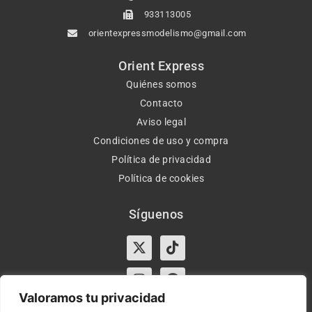
933113005
orientexpressmodelismo@gmail.com
Orient Express
Quiénes somos
Contacto
Aviso legal
Condiciones de uso y compra
Política de privacidad
Política de cookies
Síguenos
X-
Instagram
Tiktok
Facebook
twitter
Valoramos tu privacidad