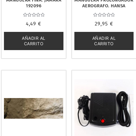
MANGUERA FINA. JAMARA
MANGUERA PROLONGADOR
192096
AEROGRAFO. HANSA
123883
Valorado
Valorado
4,49
€
29,95
€
con
con
0
0
de
de
5
5
AÑADIR AL
AÑADIR AL
CARRITO
CARRITO