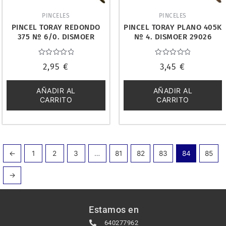
PINCELES
PINCELES
PINCEL TORAY REDONDO
PINCEL TORAY PLANO 405K
375 Nº 6/0. DISMOER
Nº 4. DISMOER 29026
29014
Valorado
Valorado
2,95
€
3,45
€
con
con
0
0
de
de
5
5
AÑADIR AL
AÑADIR AL
CARRITO
CARRITO
←
1
2
3
…
81
82
83
84
85
→
Estamos en
640277962