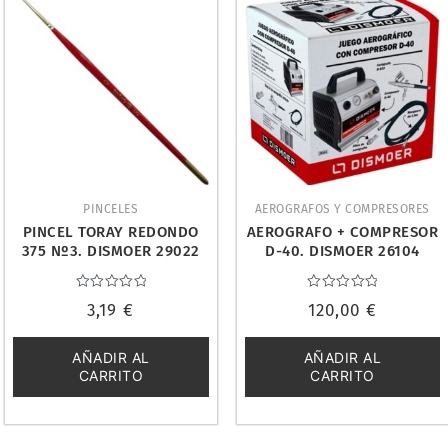
PINCELES
AEROGRAFOS Y COMPRESORES
PINCEL TORAY REDONDO
AEROGRAFO + COMPRESOR
375 Nº3. DISMOER 29022
D-40. DISMOER 26104
Valorado
Valorado
3,19
€
120,00
€
con
con
0
0
de
de
5
5
AÑADIR AL
AÑADIR AL
CARRITO
CARRITO