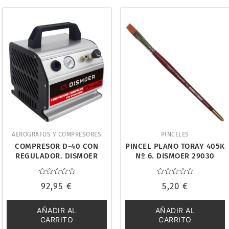
AEROGRAFOS Y COMPRESORES
PINCELES
COMPRESOR D-40 CON
PINCEL PLANO TORAY 405K
REGULADOR. DISMOER
Nº 6. DISMOER 29030
26044
Valorado
Valorado
92,95
€
5,20
€
con
con
0
0
de
de
5
5
AÑADIR AL
AÑADIR AL
CARRITO
CARRITO