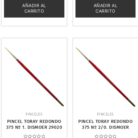
5
5
AÑADIR AL
AÑADIR AL
CARRITO
CARRITO
PINCELES
PINCELES
PINCEL TORAY REDONDO
PINCEL TORAY REDONDO
375 Nº 1. DISMOER 29020
375 Nº 2/0. DISMOER
29018