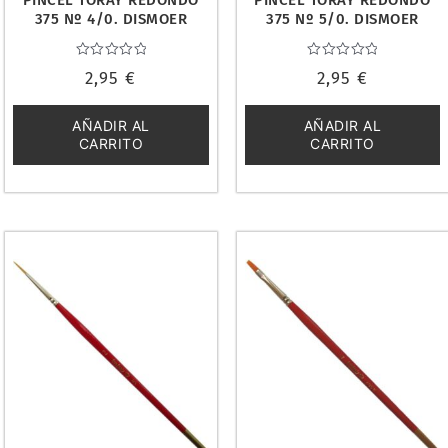
PINCEL TORAY REDONDO
PINCEL TORAY REDONDO
375 Nº 4/0. DISMOER
375 Nº 5/0. DISMOER
29016
29015
Valorado
Valorado
2,95
€
2,95
€
con
con
0
0
de
de
5
5
AÑADIR AL
AÑADIR AL
CARRITO
CARRITO