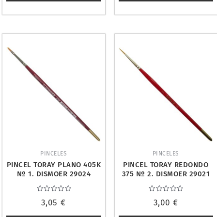
PINCELES
PINCELES
PINCEL TORAY PLANO 405K
PINCEL TORAY REDONDO
Nº 1. DISMOER 29024
375 Nº 2. DISMOER 29021
Valorado
Valorado
3,05
€
3,00
€
con
con
0
0
de
de