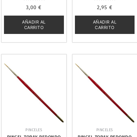
Valorado
Valorado
3,00
€
2,95
€
con
con
0
0
de
de
5
5
AÑADIR AL
AÑADIR AL
CARRITO
CARRITO
PINCELES
PINCELES