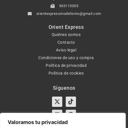
933113005
orientexpressmodelismo@gmail.com
Orient Express
Quiénes somos
Contacto
Aviso legal
Condiciones de uso y compra
Política de privacidad
Política de cookies
Síguenos
X-
Instagram
Tiktok
Facebook
twitter
Valoramos tu privacidad