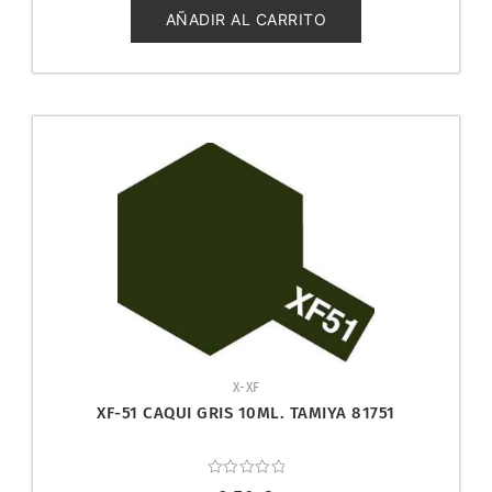
de
5
AÑADIR AL CARRITO
X-XF
XF-51 CAQUI GRIS 10ML. TAMIYA 81751
Valorado