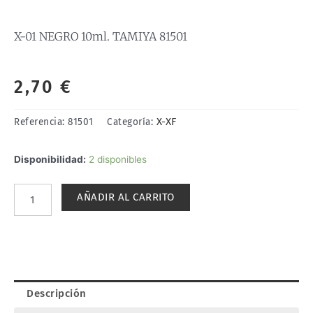
X-01 NEGRO 10ml. TAMIYA 81501
2,70
€
X-XF
Referencia:
81501
Categoría:
X-
Disponibilidad:
2 disponibles
01
NEGRO
AÑADIR AL CARRITO
10ml.
TAMIYA
81501
cantidad
Descripción