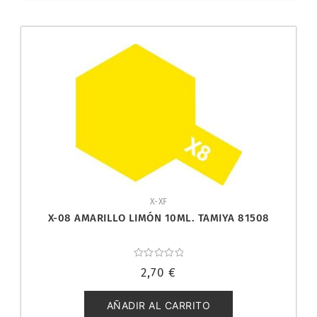
X-XF
X-08 AMARILLO LIMÓN 10ML. TAMIYA 81508
Valorado
2,70
€
con
0
de
5
AÑADIR AL CARRITO