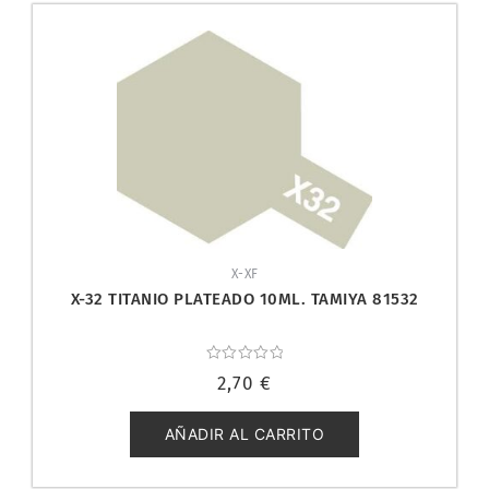
X-XF
X-32 TITANIO PLATEADO 10ML. TAMIYA 81532
Valorado
2,70
€
con
0
de
5
AÑADIR AL CARRITO