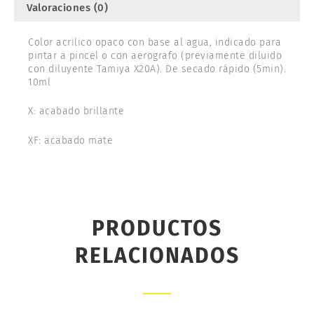
Valoraciones (0)
Color acrilico opaco con base al agua, indicado para
pintar a pincel o con aerografo (previamente diluido
con diluyente Tamiya X20A). De secado rápido (5min).
10ml
X: acabado brillante
XF: acabado mate
PRODUCTOS
RELACIONADOS