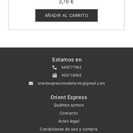
2,70
€
con
0
de
5
AÑADIR AL CARRITO
Estamos en
640277962
933113005
orientexpressmodelismo@gmail.com
Orient Express
Quiénes somos
Contacto
Aviso legal
Condiciones de uso y compra