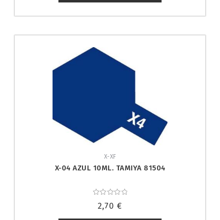
X-XF
X-04 AZUL 10ML. TAMIYA 81504
Valorado
2,70
€
con
0