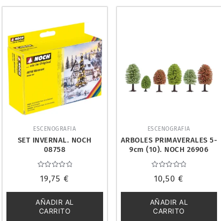
ESCENOGRAFIA
ESCENOGRAFIA
SET INVERNAL. NOCH
ARBOLES PRIMAVERALES 5-
08758
9cm (10). NOCH 26906
Valorado
Valorado
19,75
€
10,50
€
con
con
0
0
de
de
5
5
AÑADIR AL
AÑADIR AL
CARRITO
CARRITO