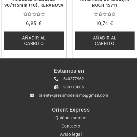
90/115mm (10). KERANOVA
NOCH 15711
62014
Valorado
Valorado
6,95
€
10,74
€
con
con
0
0
de
de
5
5
AÑADIR AL
AÑADIR AL
CARRITO
CARRITO
Estamos en
640277962
933113005
orientexpressmodelismo@gmail.com
Orient Express
Quiénes somos
Contacto
Aviso legal