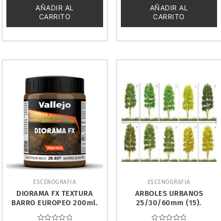
5
5
AÑADIR AL
AÑADIR AL
CARRITO
CARRITO
ESCENOGRAFIA
ESCENOGRAFIA
DIORAMA FX TEXTURA
ARBOLES URBANOS
BARRO EUROPEO 200ml.
25/30/60mm (15).
VALLEJO 26807
KERANOVA 62013