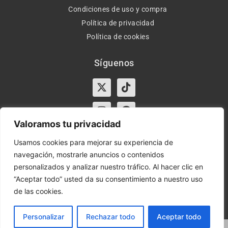
Condiciones de uso y compra
Política de privacidad
Política de cookies
Síguenos
X-
Instagram
Tiktok
Facebook
twitter
Valoramos tu privacidad
Usamos cookies para mejorar su experiencia de
navegación, mostrarle anuncios o contenidos
Horario:
Lun-Vie de 10:00-13:30 y 17:00-20:00 – Sáb de
personalizados y analizar nuestro tráfico. Al hacer clic en
10:00-13:30
“Aceptar todo” usted da su consentimiento a nuestro uso
de las cookies.
Orient Express | Copyright 2021 © Todos los derechos
reservados.
Personalizar
Rechazar todo
Aceptar todo