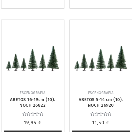
ESCENOGRAFIA
ESCENOGRAFIA
ABETOS 16-19cm (10).
ABETOS 5-14 cm (10).
NOCH 26822
NOCH 26920
Valorado
Valorado
19,95
€
11,50
€
con
con
0
0
de
de