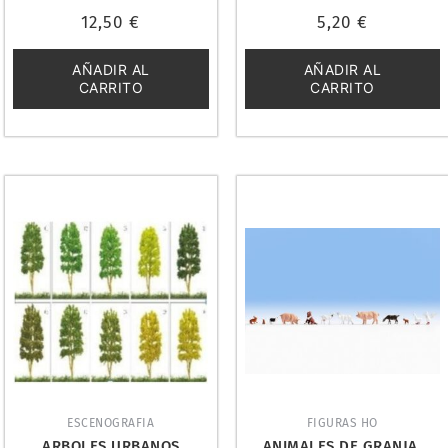
Valorado
Valorado
12,50
€
5,20
€
con
con
0
0
de
de
5
5
AÑADIR AL
AÑADIR AL
CARRITO
CARRITO
ESCENOGRAFIA
FIGURAS HO
ARBOLES URBANOS
ANIMALES DE GRANJA.