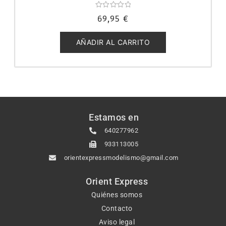
Valorado
69,95
€
con
0
de
5
AÑADIR AL CARRITO
Estamos en
640277962
933113005
orientexpressmodelismo@gmail.com
Orient Express
Quiénes somos
Contacto
Aviso legal