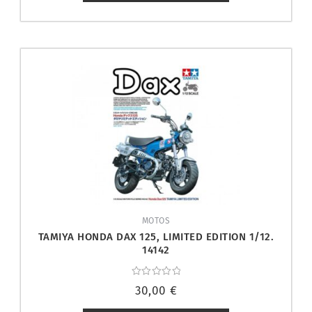
MOTOS
TAMIYA HONDA DAX 125, LIMITED EDITION 1/12.
14142
Valorado
30,00
€
con
0
de