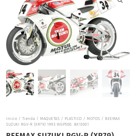
Inicio
/
Tienda
/
MAQUETAS
/
PLASTICO
/
MOTOS
/ BEEMAX
SUZUKI RGV-R (XR79) 1993 WGP500. BX13001