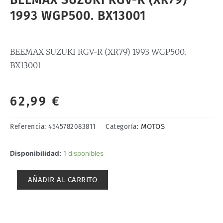
BEEMAX SUZUKI RGV-R (XR79)
1993 WGP500. BX13001
BEEMAX SUZUKI RGV-R (XR79) 1993 WGP500.
BX13001
62,99
€
MOTOS
Referencia:
4545782083811
Categoría:
BEEMAX
Disponibilidad:
1 disponibles
SUZUKI
RGV-
AÑADIR AL CARRITO
R
(XR79)
1993
WGP500.