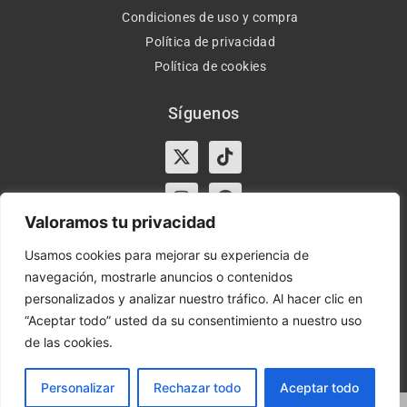
Condiciones de uso y compra
Política de privacidad
Política de cookies
Síguenos
X-
Instagram
Tiktok
Facebook
twitter
Valoramos tu privacidad
Usamos cookies para mejorar su experiencia de
navegación, mostrarle anuncios o contenidos
Horario:
Lun-Vie de 10:00-13:30 y 17:00-20:00 – Sáb de
personalizados y analizar nuestro tráfico. Al hacer clic en
10:00-13:30
“Aceptar todo” usted da su consentimiento a nuestro uso
de las cookies.
Orient Express | Copyright 2021 © Todos los derechos
reservados.
Personalizar
Rechazar todo
Aceptar todo