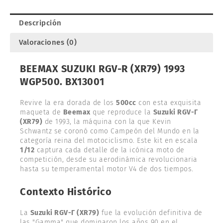
BX13001
cantidad
Descripción
Valoraciones (0)
BEEMAX SUZUKI RGV-R (XR79) 1993
WGP500. BX13001
Revive la era dorada de los
500cc
con esta exquisita
maqueta de
Beemax
que reproduce la
Suzuki RGV-Γ
(XR79)
de 1993, la máquina con la que Kevin
Schwantz se coronó como Campeón del Mundo en la
categoría reina del motociclismo. Este kit en escala
1/12
captura cada detalle de la icónica moto de
competición, desde su aerodinámica revolucionaria
hasta su temperamental motor V4 de dos tiempos.
Contexto Histórico
La
Suzuki RGV-Γ (XR79)
fue la evolución definitiva de
las "Gamma" que dominaron los años 90 en el