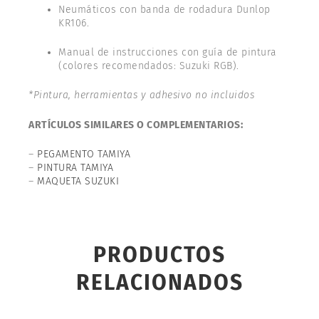
Neumáticos con banda de rodadura Dunlop
KR106.
Manual de instrucciones con guía de pintura
(colores recomendados: Suzuki RGB).
*Pintura, herramientas y adhesivo no incluidos
ARTÍCULOS SIMILARES O COMPLEMENTARIOS:
–
PEGAMENTO TAMIYA
–
PINTURA TAMIYA
–
MAQUETA SUZUKI
PRODUCTOS
RELACIONADOS