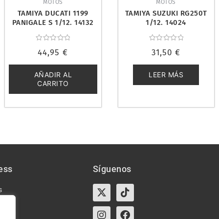
MOTOS
MOTOS
TAMIYA DUCATI 1199
TAMIYA SUZUKI RG250T
PANIGALE S 1/12. 14132
1/12. 14024
Valorado
Valorado
44,95
€
31,50
€
con
con
0
0
de
de
5
5
AÑADIR AL
LEER MÁS
CARRITO
ess
Síguenos
X-
Instagram
Tiktok
Facebook
s
twitter