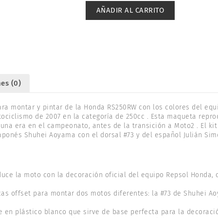
HONDA
AÑADIR AL CARRITO
RS250RW,
2007
WGP250
1/12.
21769
cantidad
es (0)
para montar y pintar de la Honda RS250RW con los colores del equ
ciclismo de 2007 en la categoría de 250cc . Esta maqueta repro
una era en el campeonato, antes de la transición a Moto2 . El kit
japonés Shuhei Aoyama con el dorsal #73 y del español Julián Simó
ce la moto con la decoración oficial del equipo Repsol Honda, c
as offset para montar dos motos diferentes: la #73 de Shuhei Ao
 en plástico blanco que sirve de base perfecta para la decoració