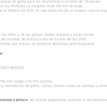
 piezas de goma para los neumáticos y un total de 145 piezas .
a vez montada, la maqueta mide 163 mm de largo .
 en febrero de 2025, es una reedición de un modelo clásico mu
 los 250cc y de los pilotos Shuhei Aoyama y Julián Simón.
 del mundial de motociclismo de finales de los 2000.
ermedio que buscan un proyecto detallado pero manejable .
e:
(2007 WGP250)
163 mm (largo) x 54 mm (ancho)
co, neumáticos de goma, calcas, instrucciones de montaje y pintu
 montaje y pintura
. No incluye pegamento, pinturas ni herramient