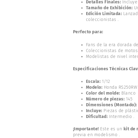
Detalles Finales:
Incluye
Tamaño de Exhibición:
Un
Edición Limitada:
Lanzada
coleccionistas .
Perfecto para:
Fans de la era dorada de
Coleccionistas de motos
Modelistas de nivel int
Especificaciones Técnicas Clav
Escala:
1/12
Modelo:
Honda RS250RW 
Color del molde:
Blanco
Número de piezas:
145
Dimensiones (Montado):
Incluye:
Piezas de plásti
Dificultad:
Intermedio .
¡Importante!
Este es un
kit de
previa en modelismo .