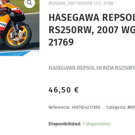
RS250RW, 2007 WGP250 1/12. 21769
HASEGAWA REPSO
RS250RW, 2007 WG
21769
HASEGAWA REPSOL HONDA RS250RW, 
46,50
€
MO
Referencia:
4967834217690
Categoría:
HASEGAWA
Disponibilidad:
1 disponibles
REPSOL