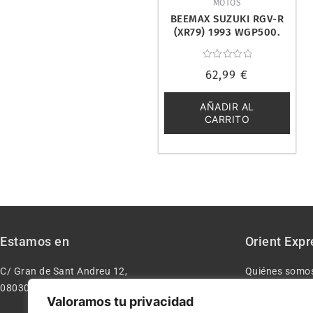
MOTOS
BEEMAX SUZUKI RGV-R
(XR79) 1993 WGP500.
BX13001
Valorado
62,99
€
con
0
de
5
AÑADIR AL
CARRITO
Estamos en
Orient Expr
C/ Gran de Sant Andreu 12,
Quiénes somo
08030 – Barcelona España
Contacto
Valoramos tu privacidad
Aviso legal