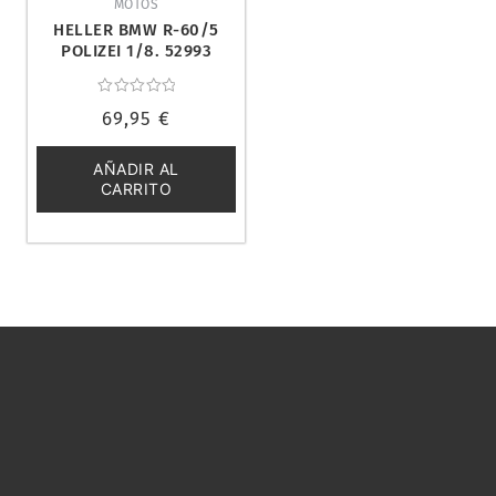
MOTOS
HELLER BMW R-60/5
POLIZEI 1/8. 52993
Valorado
69,95
€
con
0
de
5
AÑADIR AL
CARRITO