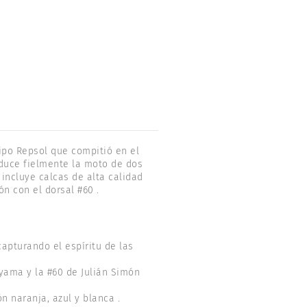
ipo Repsol que compitió en el
duce fielmente la moto de dos
 incluye calcas de alta calidad
n con el dorsal #60 .
apturando el espíritu de las
yama y la #60 de Julián Simón
n naranja, azul y blanca .