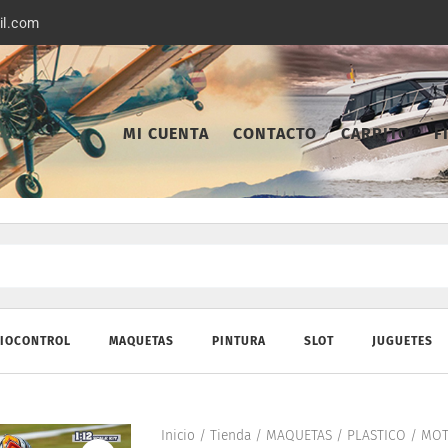
il.com
MI CUENTA
CONTACTO
CARRITO
F
IOCONTROL
MAQUETAS
PINTURA
SLOT
JUGUETES
Inicio
/
Tienda
/
MAQUETAS
/
PLASTICO
/
MOT