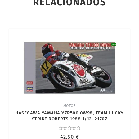
RELACIONADOS
MOTOS
HASEGAWA YAMAHA YZR500 0W98, TEAM LUCKY
STRIKE ROBERTS 1988 1/12. 21707
Valorado
42,50
€
con