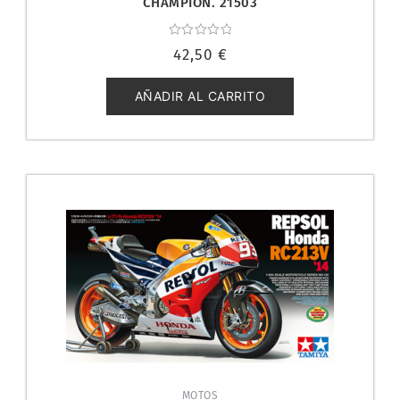
CHAMPION. 21503
Valorado
42,50
€
con
0
de
5
AÑADIR AL CARRITO
MOTOS