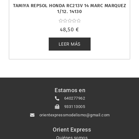
TAMIYA REPSOL HONDA RC213V 14 MARC MARQUEZ
1/12. 14130
Valorado
48,50
€
con
0
de
5
LEER MÁS
Estamos en
640277962
933113005
orientexpressmodelismo@gmail.com
Orient Express
Quiénes somos