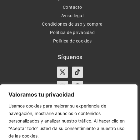
Contacto
Aviso legal
Condiciones de uso y compra
Política de privacidad
Política de cookies
Síguenos
X-
Instagram
Tiktok
Facebook
twitter
Valoramos tu privacidad
Usamos cookies para mejorar su experiencia de
navegación, mostrarle anuncios o contenidos
Horario:
Lun-Vie de 10:00-13:30 y 17:00-20:00 – Sáb de
personalizados y analizar nuestro tráfico. Al hacer clic en
10:00-13:30
“Aceptar todo” usted da su consentimiento a nuestro uso
de las cookies.
Orient Express | Copyright 2021 © Todos los derechos