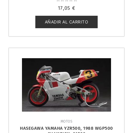
Valorado
17,05
€
con
0
de
5
AÑADIR AL CARRITO
MOTOS
HASEGAWA YAMAHA YZR500, 1988 WGP500