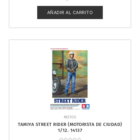
0
de
5
AÑADIR AL CARRITO
MOTOS
TAMIYA STREET RIDER (MOTORISTA DE CIUDAD)
1/12. 14137