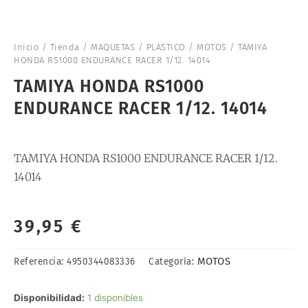
Inicio
/
Tienda
/
MAQUETAS
/
PLASTICO
/
MOTOS
/ TAMIYA
HONDA RS1000 ENDURANCE RACER 1/12. 14014
TAMIYA HONDA RS1000
ENDURANCE RACER 1/12. 14014
TAMIYA HONDA RS1000 ENDURANCE RACER 1/12.
14014
39,95
€
MOTOS
Referencia:
4950344083336
Categoría:
TAMIYA
Disponibilidad:
1 disponibles