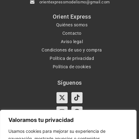
orientexpressmodelismo@gmail.com
Orient Express
Quiénes somos
Contacto
Aviso legal
Condiciones de uso y compra
Política de privacidad
Política de cookies
Síguenos
X-
Instagram
Tiktok
Facebook
twitter
Valoramos tu privacidad
Usamos cookies para mejorar su experiencia de
navegación, mostrarle anuncios o contenidos