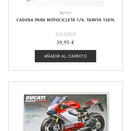
MOTOS
CADENA PARA MOTOCICLETA 1/6. TAMIYA 12674
Valorado
39,95
€
con
0
de
5
AÑADIR AL CARRITO