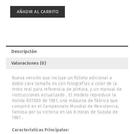
HONDA
RS1000
AÑADIR AL CARRITO
ENDURANCE
RACER
1/12.
14014
cantidad
Descripción
Valoraciones (0)
Nueva versión que incluye un folleto adicional a
doble cara tamaño A4 con fotografías a color de la
moto real para referencia de pintura, y un manual de
instrucciones actualizado . El modelo reproduce la
Honda RS1000 de 1981, una máquina de fábrica que
compitió en el Campeonato Mundial de Resistencia,
famosa por su victoria en las 8 Horas de Suzuka de
1981 .
Características Principales: