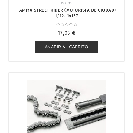
MOTOS
TAMIYA STREET RIDER (MOTORISTA DE CIUDAD)
1/12. 14137
Valorado
17,05
€
con
0
de
5
AÑADIR AL CARRITO