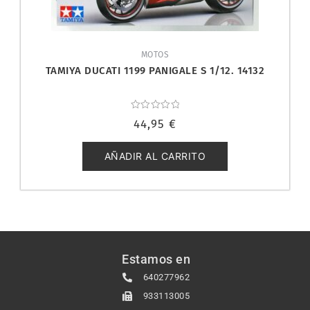
MOTOS
TAMIYA DUCATI 1199 PANIGALE S 1/12. 14132
Valorado
44,95
€
con
0
de
5
AÑADIR AL CARRITO
Estamos en
640277962
933113005