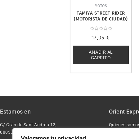
MOTOS
TAMIYA STREET RIDER
(MOTORISTA DE CIUDAD)
1/12. 14137
Valorado
17,05
€
con
0
de
5
AÑADIR AL
CARRITO
Estamos en
Orient Expr
C/ Gran de Sant Andreu 12,
Quiénes somo
08030 – Barcelona España
Contacto
Valoramos tu privacidad