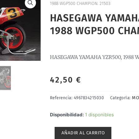
1988 WGP500 CHAMPION. 21503
HASEGAWA YAMAHA
1988 WGP500 CHA
HASEGAWA YAMAHA YZR500, 1988 W
42,50
€
MO
Referencia:
4967834215030
Categoría:
HASEGAWA
Disponibilidad:
1 disponibles
YAMAHA
YZR500,
AÑADIR AL CARRITO
1988