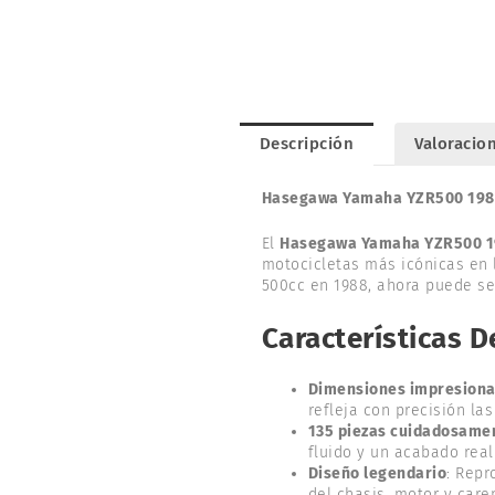
Descripción
Valoracion
Hasegawa Yamaha YZR500 1988 
El
Hasegawa Yamaha YZR500 1
motocicletas más icónicas en 
500cc en 1988, ahora puede ser
Características 
Dimensiones impresiona
refleja con precisión la
135 piezas cuidadosame
fluido y un acabado real
Diseño legendario
: Repr
del chasis, motor y care