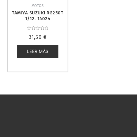
MOTOS
TAMIYA SUZUKI RG250T
1/12. 14024
Valorado
31,50
€
con
0
de
5
LEER MÁS