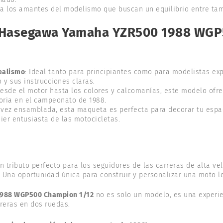
ra los amantes del modelismo que buscan un equilibrio entre tam
el Hasegawa Yamaha YZR500 1988 WG
realismo
: Ideal tanto para principiantes como para modelistas ex
 y sus instrucciones claras.
Desde el motor hasta los colores y calcomanías, este modelo ofr
toria en el campeonato de 1988.
 vez ensamblada, esta maqueta es perfecta para decorar tu esp
ier entusiasta de las motocicletas.
Un tributo perfecto para los seguidores de las carreras de alta vel
: Una oportunidad única para construir y personalizar una moto l
988 WGP500 Champion 1/12
no es solo un modelo, es una experie
reras en dos ruedas.