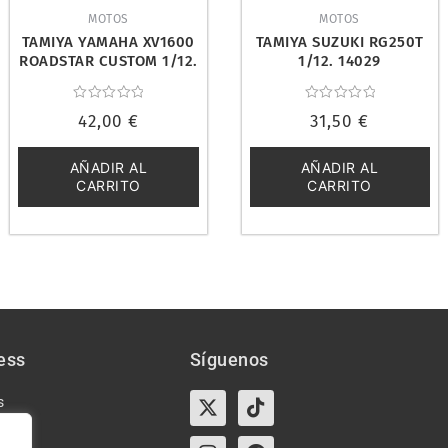
MOTOS
MOTOS
TAMIYA YAMAHA XV1600
TAMIYA SUZUKI RG250T
ROADSTAR CUSTOM 1/12.
1/12. 14029
14135
Valorado
Valorado
42,00
€
31,50
€
con
con
0
0
de
de
5
5
AÑADIR AL
AÑADIR AL
CARRITO
CARRITO
ess
Síguenos
X-
Instagram
Tiktok
Facebook
s
twitter