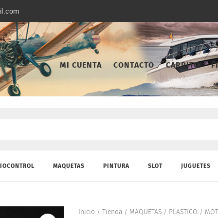
il.com
MI CUENTA
CONTACTO
CARRITO
F
IOCONTROL
MAQUETAS
PINTURA
SLOT
JUGUETES
Inicio
/
Tienda
/
MAQUETAS
/
PLASTICO
/
MOT