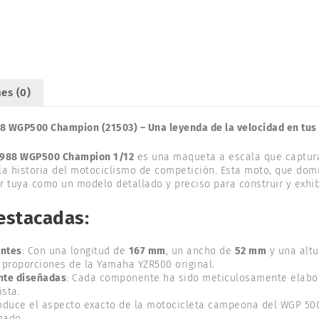
WGP500
CHAMPION.
21503
cantidad
es (0)
WGP500 Champion (21503) – Una leyenda de la velocidad en tu
988 WGP500 Champion 1/12
es una maqueta a escala que captura
la historia del motociclismo de competición. Esta moto, que do
 tuya como un modelo detallado y preciso para construir y exhib
Destacadas
:
ntes
: Con una longitud de
167 mm
, un ancho de
52 mm
y una alt
s proporciones de la Yamaha YZR500 original.
nte diseñadas
: Cada componente ha sido meticulosamente elabo
ista.
oduce el aspecto exacto de la motocicleta campeona del WGP 500
nado.