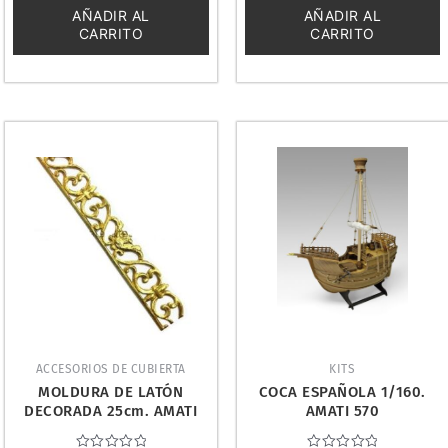
5
5
AÑADIR AL
AÑADIR AL
CARRITO
CARRITO
ACCESORIOS DE CUBIERTA
KITS
MOLDURA DE LATÓN
COCA ESPAÑOLA 1/160.
DECORADA 25cm. AMATI
AMATI 570
5500