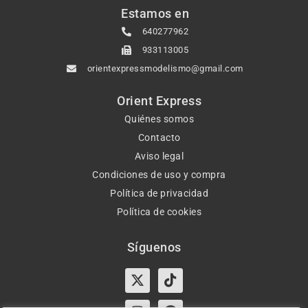
Estamos en
640277962
933113005
orientexpressmodelismo@gmail.com
Orient Express
Quiénes somos
Contacto
Aviso legal
Condiciones de uso y compra
Política de privacidad
Política de cookies
Síguenos
X-
Instagram
Tiktok
Facebook
twitter