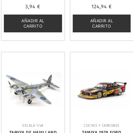
Valorado
Valorado
3,94
€
124,94
€
con
con
0
0
de
de
5
5
AÑADIR AL
AÑADIR AL
CARRITO
CARRITO
ESCALA 1/48
COCHES Y CAMIONES
TAMIYA DE HAVILLAND
TAMIYA 1978 FORD