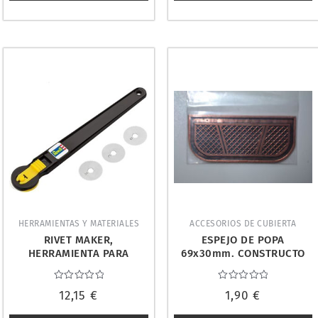
HERRAMIENTAS Y MATERIALES
ACCESORIOS DE CUBIERTA
RIVET MAKER,
ESPEJO DE POPA
HERRAMIENTA PARA
69x30mm. CONSTRUCTO
GRABAR REMACHES.
80221
REVELL 39076
Valorado
Valorado
12,15
€
1,90
€
con
con
0
0
de
de