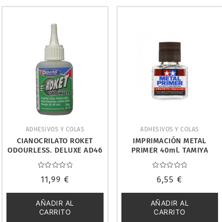
ADHESIVOS Y COLAS
ADHESIVOS Y COLAS
CIANOCRILATO ROKET
IMPRIMACIÓN METAL
ODOURLESS. DELUXE AD46
PRIMER 40ml. TAMIYA
87204
Valorado
Valorado
11,99
€
6,55
€
con
con
0
0
de
de
5
5
AÑADIR AL
AÑADIR AL
CARRITO
CARRITO