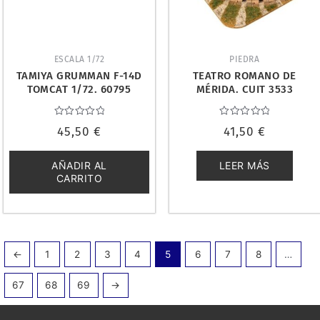
ESCALA 1/72
PIEDRA
TAMIYA GRUMMAN F-14D
TEATRO ROMANO DE
TOMCAT 1/72. 60795
MÉRIDA. CUIT 3533
Valorado
Valorado
45,50
€
41,50
€
con
con
0
0
de
de
5
5
AÑADIR AL
LEER MÁS
CARRITO
←
1
2
3
4
5
6
7
8
…
67
68
69
→