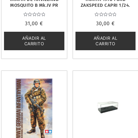
MOSQUITO B Mk.IV PR
ZAKSPEED CAPRI 1/24.
Mk.IV 1/48. 61066
24376
Valorado
Valorado
31,00
€
30,00
€
con
con
0
0
de
de
5
5
AÑADIR AL
AÑADIR AL
CARRITO
CARRITO