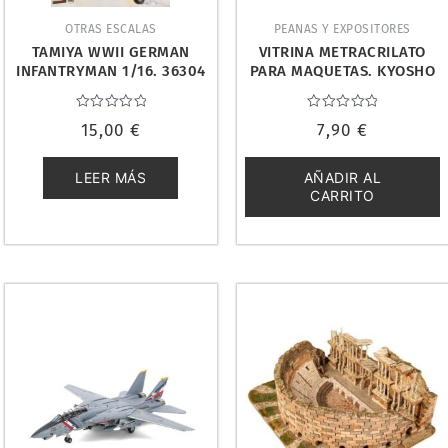
OTRAS ESCALAS
PEANAS Y EXPOSITORES
TAMIYA WWII GERMAN
VITRINA METRACRILATO
INFANTRYMAN 1/16. 36304
PARA MAQUETAS. KYOSHO
MZP-L
Valorado
Valorado
15,00
€
7,90
€
con
con
0
0
de
de
5
5
LEER MÁS
AÑADIR AL
CARRITO