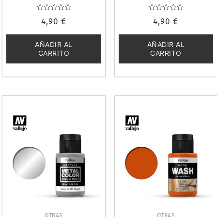
DESGASTES 35ml. VALLEJO
VALLEJO 76503
76550
Valorado
Valorado
4,90
€
4,90
€
con
con
0
0
de
de
5
5
AÑADIR AL
AÑADIR AL
CARRITO
CARRITO
OTRAS
OTRAS