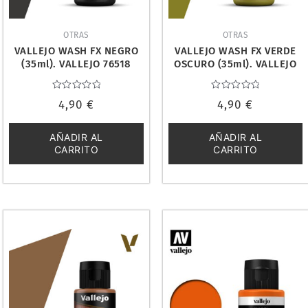
OTRAS
OTRAS
VALLEJO WASH FX NEGRO
VALLEJO WASH FX VERDE
(35ml). VALLEJO 76518
OSCURO (35ml). VALLEJO
76512
Valorado
Valorado
4,90
€
4,90
€
con
con
0
0
de
de
5
5
AÑADIR AL
AÑADIR AL
CARRITO
CARRITO