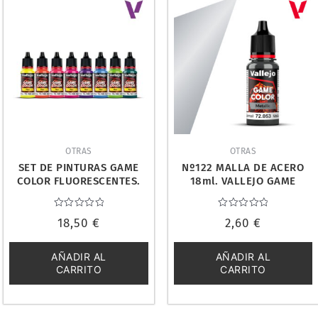
OTRAS
OTRAS
SET DE PINTURAS GAME
Nº122 MALLA DE ACERO
COLOR FLUORESCENTES.
18ml. VALLEJO GAME
VALLEJO 72214
COLOR 72053
Valorado
Valorado
18,50
€
2,60
€
con
con
0
0
de
de
5
5
AÑADIR AL
AÑADIR AL
CARRITO
CARRITO