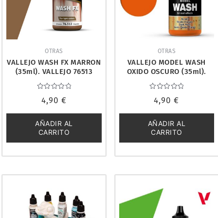
OTRAS
OTRAS
VALLEJO WASH FX MARRON
VALLEJO MODEL WASH
(35ml). VALLEJO 76513
OXIDO OSCURO (35ml).
VALLEJO 76507
Valorado
Valorado
4,90
€
4,90
€
con
con
0
0
de
de
5
5
AÑADIR AL
AÑADIR AL
CARRITO
CARRITO