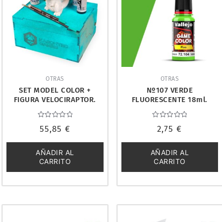
OTRAS
OTRAS
SET MODEL COLOR +
Nº107 VERDE
FIGURA VELOCIRAPTOR.
FLUORESCENTE 18ml.
VALLEJO 3070265
VALLEJO GAME COLOR
72104
Valorado
Valorado
55,85
€
2,75
€
con
con
0
0
de
de
5
5
AÑADIR AL
AÑADIR AL
CARRITO
CARRITO