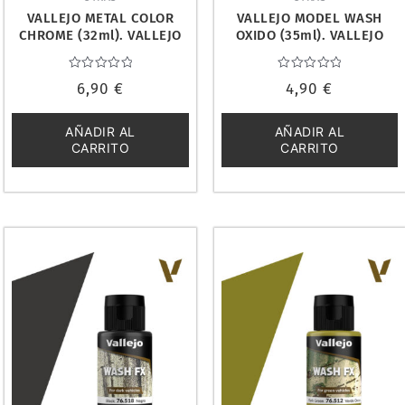
VALLEJO METAL COLOR
VALLEJO MODEL WASH
CHROME (32ml). VALLEJO
OXIDO (35ml). VALLEJO
77707
76506
Valorado
Valorado
6,90
€
4,90
€
con
con
0
0
de
de
5
5
AÑADIR AL
AÑADIR AL
CARRITO
CARRITO