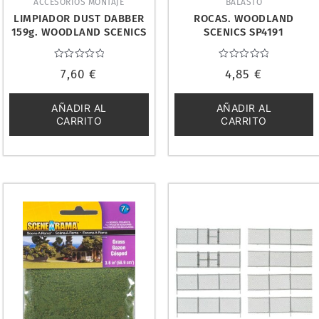
ACCESORIOS MONTAJE
BALASTO
LIMPIADOR DUST DABBER
ROCAS. WOODLAND
159g. WOODLAND SCENICS
SCENICS SP4191
CW4539
Valorado
Valorado
7,60
€
4,85
€
con
con
0
0
de
de
5
5
AÑADIR AL
AÑADIR AL
CARRITO
CARRITO