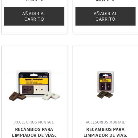
0
0
de
de
5
5
AÑADIR AL
AÑADIR AL
CARRITO
CARRITO
ACCESORIOS MONTAJE
ACCESORIOS MONTAJE
RECAMBIOS PARA
RECAMBIOS PARA
LIMPIADOR DE VÍAS.
LIMPIADOR DE VÍAS.