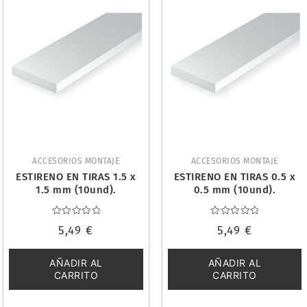
ACCESORIOS MONTAJE
ACCESORIOS MONTAJE
ESTIRENO EN TIRAS 1.5 x
ESTIRENO EN TIRAS 0.5 x
1.5 mm (10und).
0.5 mm (10und).
EVERGREEN 153
EVERGREEN 120
Valorado
Valorado
5,49
€
5,49
€
con
con
0
0
de
de
5
5
AÑADIR AL
AÑADIR AL
CARRITO
CARRITO