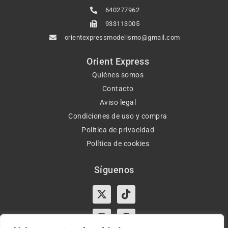
640277962
933113005
orientexpressmodelismo@gmail.com
Orient Express
Quiénes somos
Contacto
Aviso legal
Condiciones de uso y compra
Política de privacidad
Política de cookies
Síguenos
X-
Instagram
Tiktok
Facebook
twitter