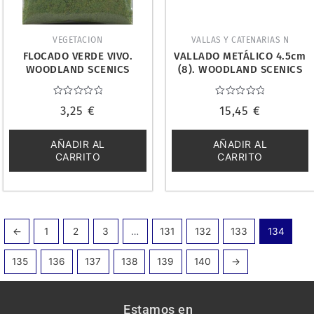
VEGETACION
VALLAS Y CATENARIAS N
FLOCADO VERDE VIVO.
VALLADO METÁLICO 4.5cm
WOODLAND SCENICS
(8). WOODLAND SCENICS
SP4180
A2993
Valorado
Valorado
3,25
€
15,45
€
con
con
0
0
de
de
5
5
AÑADIR AL
AÑADIR AL
CARRITO
CARRITO
←
1
2
3
…
131
132
133
134
135
136
137
138
139
140
→
Estamos en