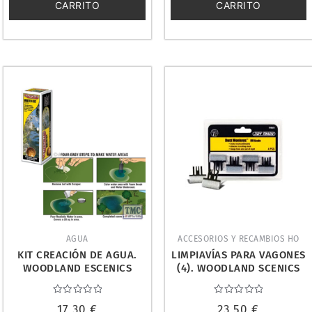
CARRITO
CARRITO
AGUA
ACCESORIOS Y RECAMBIOS HO
KIT CREACIÓN DE AGUA.
LIMPIAVÍAS PARA VAGONES
WOODLAND ESCENICS
(4). WOODLAND SCENICS
RG5153
TT4571
Valorado
Valorado
17,30
€
23,50
€
con
con