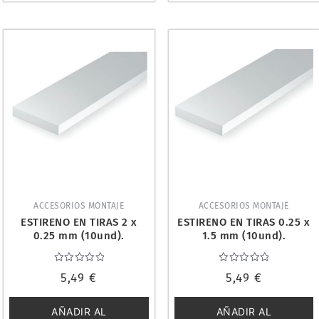
ACCESORIOS MONTAJE
ACCESORIOS MONTAJE
ESTIRENO EN TIRAS 2 x
ESTIRENO EN TIRAS 0.25 x
0.25 mm (10und).
1.5 mm (10und).
EVERGREEN 104
EVERGREEN 103
Valorado
Valorado
5,49
€
5,49
€
con
con
0
0
de
de
5
5
AÑADIR AL
AÑADIR AL