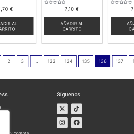
7,70
€
Valorado
7,10
€
Valorado
7
con
con
0
0
de
de
ADIR AL
AÑADIR AL
AÑ
5
5
ARRITO
CARRITO
C
2
3
…
133
134
135
136
137
ess
Síguenos
X-
Instagram
Tiktok
Facebook
s
twitter
e uso y compra