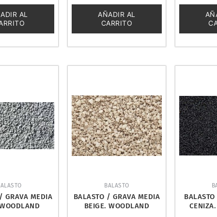
0
0
de
de
ADIR AL
AÑADIR AL
AÑ
5
5
ARRITO
CARRITO
C
BALASTO
BALASTO
B
/ GRAVA MEDIA
BALASTO / GRAVA MEDIA
BALASTO 
. WOODLAND
BEIGE. WOODLAND
CENIZA
NICS B82
SCENICS B80
SCE