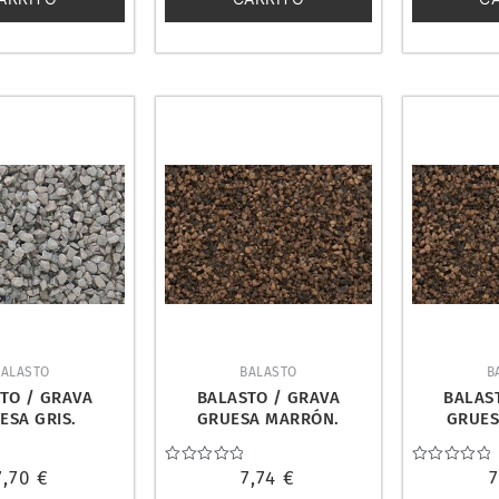
BALASTO
BALASTO
B
TO / GRAVA
BALASTO / GRAVA
BALAS
ESA GRIS.
GRUESA MARRÓN.
GRUE
D SCENICS B89
WOODLAND SCENICS B86
OSCURO
SCE
7,70
€
Valorado
7,74
€
Valorado
con
con