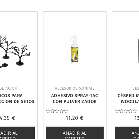
GETACION
ACCESORIOS MONTAJE
VE
NCOS PARA
ADHESIVO SPRAY-TAC
CÉSPED 
CION DE SETOS
CON PULVERIZADOR
WOODLA
ES. WOODLAND
236ml. WOODLAND
ICS TR1121
SCENICS FS645
4,35
€
Valorado
11,20
€
Valorado
1
con
con
0
0
de
de
ADIR AL
AÑADIR AL
AÑ
5
5
ARRITO
CARRITO
C