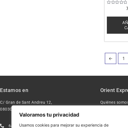
Valorado
con
0
de
AÑ
5
C
←
1
Estamos en
Orient Expr
C/ Gran de Sant Andreu 12,
Quiénes somo
08030 – Barcelona España
Contacto
Valoramos tu privacidad
Aviso legal
Usamos cookies para mejorar su experiencia de
640277962
Condiciones d