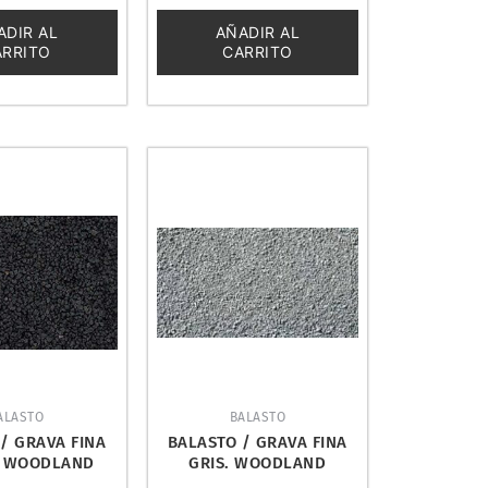
0
de
ADIR AL
AÑADIR AL
5
ARRITO
CARRITO
ALASTO
BALASTO
/ GRAVA FINA
BALASTO / GRAVA FINA
. WOODLAND
GRIS. WOODLAND
NICS B76
SCENICS B75