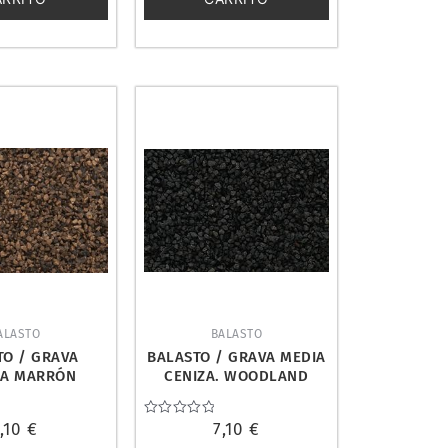
ALASTO
BALASTO
TO / GRAVA
BALASTO / GRAVA MEDIA
SA MARRÓN
CENIZA. WOODLAND
. WOODLAND
SCENICS B83
NICS B85
7,10
€
Valorado
7,10
€
con