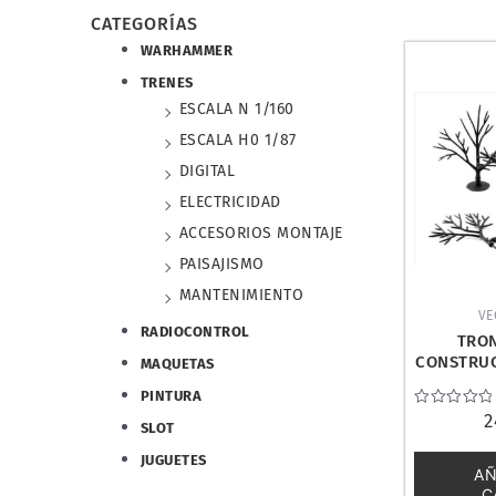
CATEGORÍAS
WARHAMMER
TRENES
ESCALA N 1/160
ESCALA H0 1/87
DIGITAL
ELECTRICIDAD
ACCESORIOS MONTAJE
PAISAJISMO
MANTENIMIENTO
VE
RADIOCONTROL
TRO
CONSTRUC
MAQUETAS
Y ARBOL
PINTURA
SCEN
Valorado
2
SLOT
con
0
JUGUETES
de
AÑ
5
C