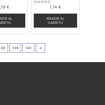
,70
€
Valorado
7,74
€
con
0
de
ADIR AL
AÑADIR AL
5
ARRITO
CARRITO
138
139
140
→