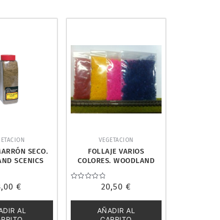
GETACION
VEGETACION
MARRÓN SECO.
FOLLAJE VARIOS
ND SCENICS
COLORES. WOODLAND
FL633
SCENICS FC186
3,00
€
Valorado
20,50
€
con
0
de
ADIR AL
AÑADIR AL
5
ARRITO
CARRITO