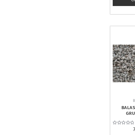
BALAS
GRU
WOODLAN
Valorado
con