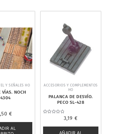
VEL Y SEÑALES HO
ACCESORIOS Y COMPLEMENTOS
HO
 VÍAS. NOCH
PALANCA DE DESVÍO.
14304
PECO SL-428
,50
€
Valorado
3,19
€
con
0
ADIR AL
de
AÑADIR AL
5
ARRITO