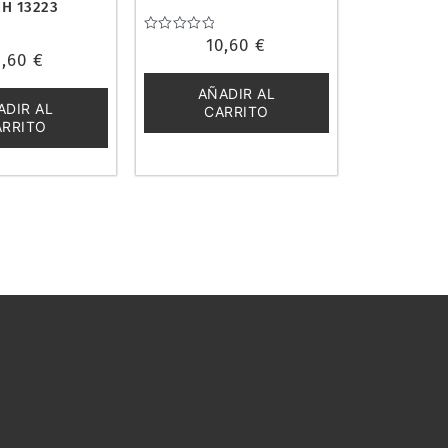
H 13223
Valorado
10,60
€
con
1,60
€
0
de
AÑADIR AL
5
ADIR AL
CARRITO
ARRITO