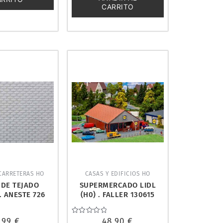
CARRITO
CARRETERAS HO
CASAS Y EDIFICIOS HO
 DE TEJADO
SUPERMERCADO LIDL
. ANESTE 726
(H0) . FALLER 130615
,99
€
Valorado
48,90
€