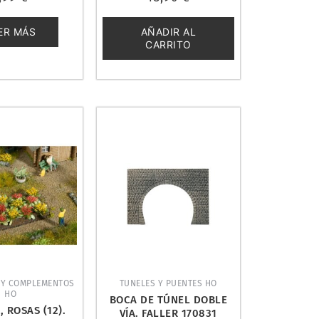
con
0
de
ER MÁS
AÑADIR AL
5
CARRITO
 Y COMPLEMENTOS
TUNELES Y PUENTES HO
HO
BOCA DE TÚNEL DOBLE
 ROSAS (12).
VÍA. FALLER 170831