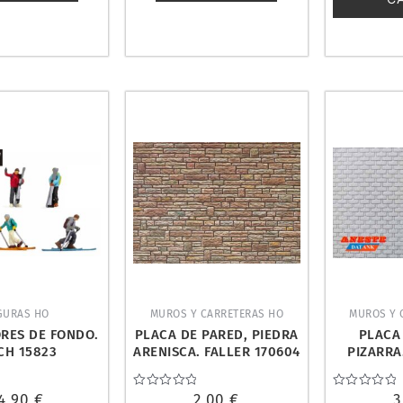
GURAS HO
MUROS Y CARRETERAS HO
MUROS Y 
RES DE FONDO.
PLACA DE PARED, PIEDRA
PLACA
CH 15823
ARENISCA. FALLER 170604
PIZARRA
4,90
€
Valorado
2,00
€
Valorado
3