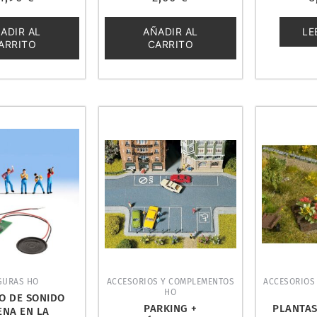
con
con
0
0
de
de
ADIR AL
AÑADIR AL
LE
5
5
ARRITO
CARRITO
GURAS HO
ACCESORIOS Y COMPLEMENTOS
ACCESORIOS
HO
O DE SONIDO
PARKING +
PLANTAS,
ENA EN LA