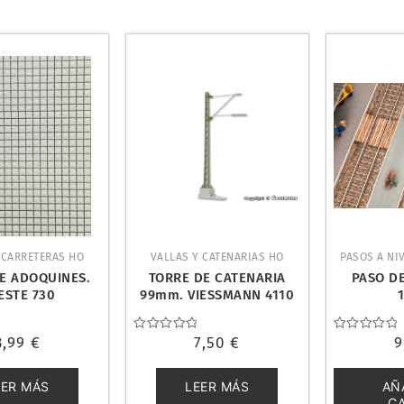
 CARRETERAS HO
VALLAS Y CATENARIAS HO
PASOS A NI
E ADOQUINES.
TORRE DE CATENARIA
PASO DE
ESTE 730
99mm. VIESSMANN 4110
3,99
€
Valorado
7,50
€
Valorado
9
con
con
0
0
de
de
EER MÁS
LEER MÁS
AÑ
5
5
C