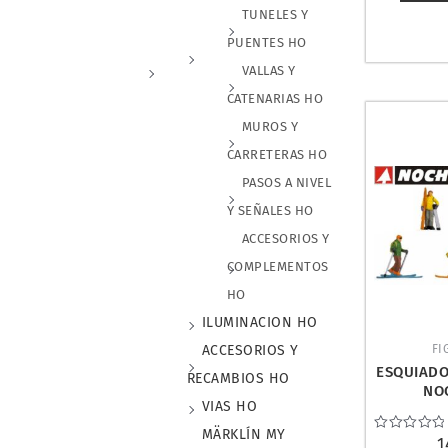
TUNELES Y
PUENTES HO
VALLAS Y
CATENARIAS HO
MUROS Y
CARRETERAS HO
PASOS A NIVEL
Y SEÑALES HO
ACCESORIOS Y
COMPLEMENTOS
HO
ILUMINACION HO
FI
ACCESORIOS Y
ESQUIADO
RECAMBIOS HO
NO
VIAS HO
MÄRKLÍN MY
Valorado
1