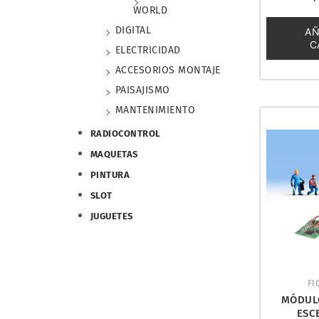
con
WORLD
0
de
DIGITAL
AÑ
5
C
ELECTRICIDAD
ACCESORIOS MONTAJE
PAISAJISMO
MANTENIMIENTO
RADIOCONTROL
MAQUETAS
PINTURA
SLOT
JUGUETES
FI
MÓDUL
ESC