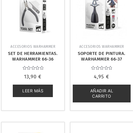
ACCESORIOS WARHAMMER
ACCESORIOS WARHAMMER
SET DE HERRAMIENTAS.
SOPORTE DE PINTURA.
WARHAMMER 66-36
WARHAMMER 66-37
Valorado
Valorado
13,90
€
4,95
€
con
con
0
0
de
de
5
5
LEER MÁS
AÑADIR AL
CARRITO