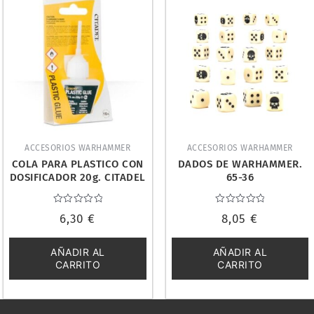
ACCESORIOS WARHAMMER
ACCESORIOS WARHAMMER
COLA PARA PLASTICO CON
DADOS DE WARHAMMER.
DOSIFICADOR 20g. CITADEL
65-36
66-53-99
Valorado
Valorado
6,30
€
8,05
€
con
con
0
0
de
de
5
5
AÑADIR AL
AÑADIR AL
CARRITO
CARRITO