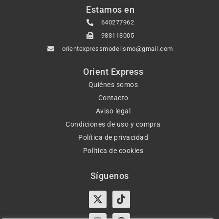
Estamos en
640277962
933113005
orientexpressmodelismo@gmail.com
Orient Express
Quiénes somos
Contacto
Aviso legal
Condiciones de uso y compra
Política de privacidad
Política de cookies
Síguenos
X-
Instagram
Tiktok
Facebook
twitter