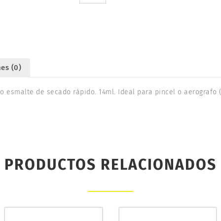
ENAMEL
14ml.
HUMBROL
AA7081
cantidad
es (0)
 esmalte de secado rápido. 14ml. Ideal para pincel o aerografo (
PRODUCTOS RELACIONADOS