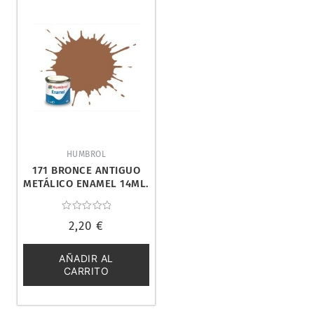
HUMBROL
171 BRONCE ANTIGUO
METÁLICO ENAMEL 14ML.
HUMBROL AA1852
Valorado
2,20
€
con
0
de
5
AÑADIR AL
CARRITO