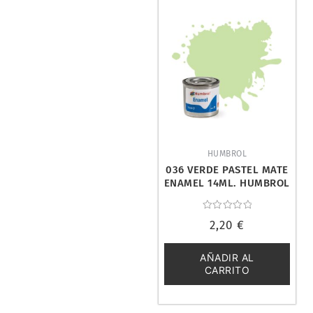
HUMBROL
036 VERDE PASTEL MATE
ENAMEL 14ML. HUMBROL
AA0036
Valorado
2,20
€
con
0
de
5
AÑADIR AL
CARRITO