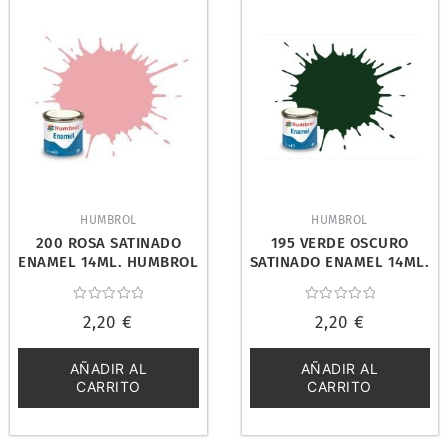
HUMBROL
HUMBROL
200 ROSA SATINADO
195 VERDE OSCURO
ENAMEL 14ML. HUMBROL
SATINADO ENAMEL 14ML.
AA6389
HUMBROL AA6330
Valorado
Valorado
2,20
€
2,20
€
con
con
0
0
de
de
5
5
AÑADIR AL
AÑADIR AL
CARRITO
CARRITO