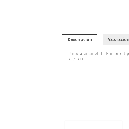
Descripción
Valoracion
Pintura enamel de Humbrol tipo
AC7430).