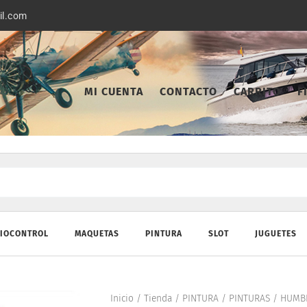
il.com
MI CUENTA
CONTACTO
CARRITO
F
IOCONTROL
MAQUETAS
PINTURA
SLOT
JUGUETES
Inicio
/
Tienda
/
PINTURA
/
PINTURAS
/
HUMB