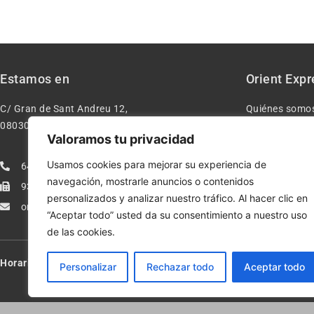
Estamos en
Orient Expr
C/ Gran de Sant Andreu 12,
Quiénes somo
08030 – Barcelona España
Contacto
Valoramos tu privacidad
Aviso legal
Usamos cookies para mejorar su experiencia de
640277962
Condiciones d
navegación, mostrarle anuncios o contenidos
933113005
Política de pr
personalizados y analizar nuestro tráfico. Al hacer clic en
orientexpressmodelismo@gmail.com
Política de co
“Aceptar todo” usted da su consentimiento a nuestro uso
de las cookies.
Horario:
Lun-Vie de 10:00-13:30 y 17:00-20:00 – Sáb de 10:00-13:3
Personalizar
Rechazar todo
Aceptar todo