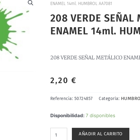
ENAMEL 14ml. HUMBROL AA7081
208 VERDE SEÑAL 
ENAMEL 14ml. HU
208 VERDE SEÑAL METÁLICO ENAME
2,20
€
HUMBRO
Referencia:
50724857
Categoría:
208
Disponibilidad:
7 disponibles
VERDE
SEÑAL
AÑADIR AL CARRITO
METÁLICO