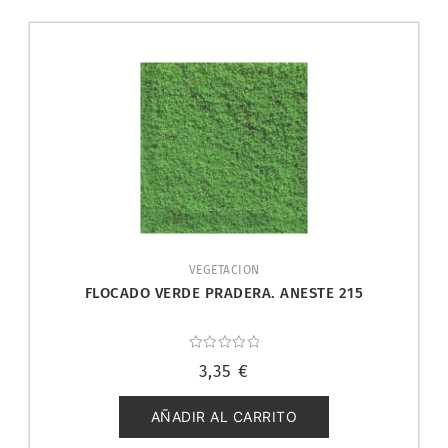
VEGETACION
FLOCADO VERDE PRADERA. ANESTE 215
Valorado
3,35
€
con
0
de
5
AÑADIR AL CARRITO