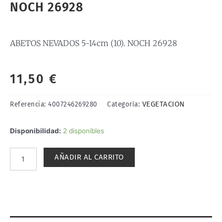
NOCH 26928
ABETOS NEVADOS 5-14cm (10). NOCH 26928
11,50
€
VEGETACION
Referencia:
4007246269280
Categoría:
ABETOS
Disponibilidad:
2 disponibles
NEVADOS
5-
AÑADIR AL CARRITO
14cm
(10).
NOCH
26928
cantidad