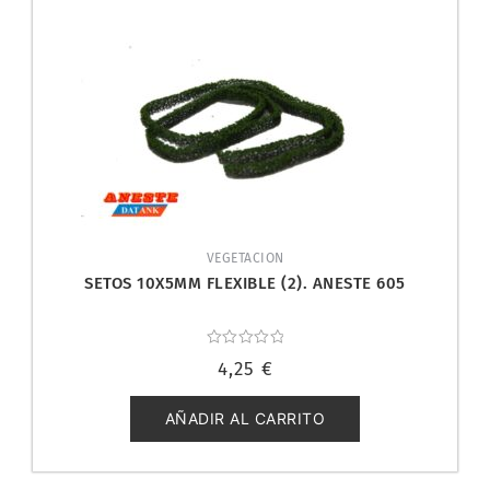
VEGETACION
SETOS 10X5MM FLEXIBLE (2). ANESTE 605
Valorado
4,25
€
con
0
de
5
AÑADIR AL CARRITO