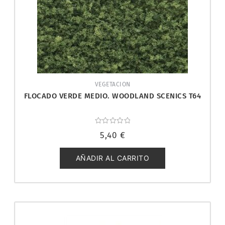
VEGETACION
FLOCADO VERDE MEDIO. WOODLAND SCENICS T64
Valorado
5,40
€
con
0
de
5
AÑADIR AL CARRITO