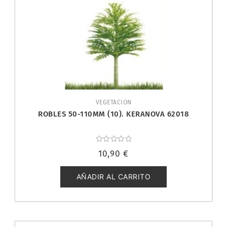
VEGETACION
ROBLES 50-110MM (10). KERANOVA 62018
Valorado
10,90
€
con
0
de
5
AÑADIR AL CARRITO