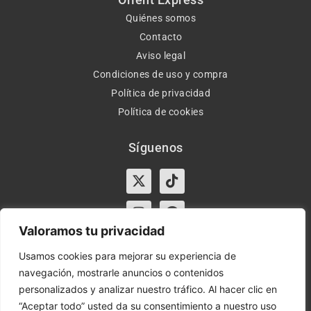
Quiénes somos
Contacto
Aviso legal
Condiciones de uso y compra
Política de privacidad
Política de cookies
Síguenos
X-
Instagram
Tiktok
Facebook
twitter
Valoramos tu privacidad
Usamos cookies para mejorar su experiencia de
navegación, mostrarle anuncios o contenidos
Horario:
Lun-Vie de 10:00-13:30 y 17:00-20:00 – Sáb de
personalizados y analizar nuestro tráfico. Al hacer clic en
10:00-13:30
“Aceptar todo” usted da su consentimiento a nuestro uso