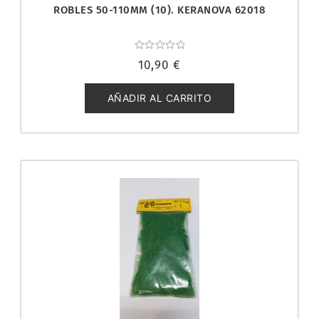
ROBLES 50-110MM (10). KERANOVA 62018
Valorado
10,90
€
con
0
de
5
AÑADIR AL CARRITO