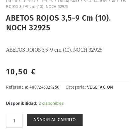
Inicio
/
Tienda
/
Trenes
/
PAISAJISMO
/
VEGETACION
/ ABETOS
ROJOS 3,5-9 cm (10). NOCH 32925
ABETOS ROJOS 3,5-9 Cm (10).
NOCH 32925
ABETOS ROJOS 3,5-9 cm (10). NOCH 32925
10,50
€
VEGETACION
Referencia:
4007246329250
Categoría:
ABETOS
Disponibilidad:
2 disponibles
ROJOS
3,5-
AÑADIR AL CARRITO
9
cm