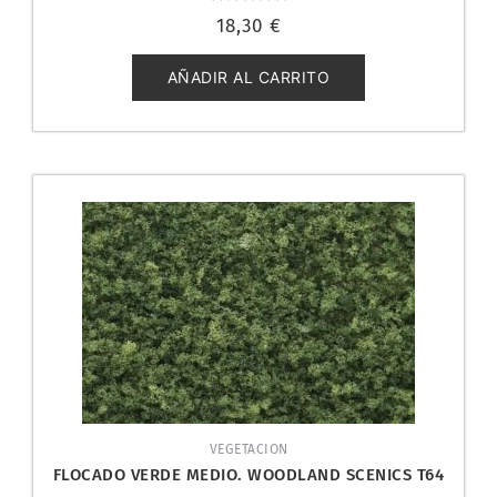
Valorado
18,30
€
con
0
de
5
AÑADIR AL CARRITO
VEGETACION
FLOCADO VERDE MEDIO. WOODLAND SCENICS T64