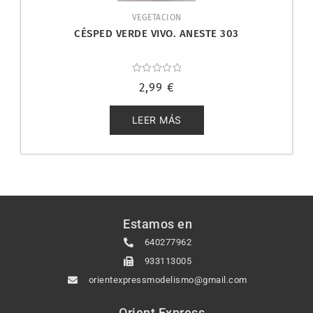
VEGETACION
CÉSPED VERDE VIVO. ANESTE 303
Valorado
2,99
€
con
0
de
5
LEER MÁS
Estamos en
640277962
933113005
orientexpressmodelismo@gmail.com
Orient Express