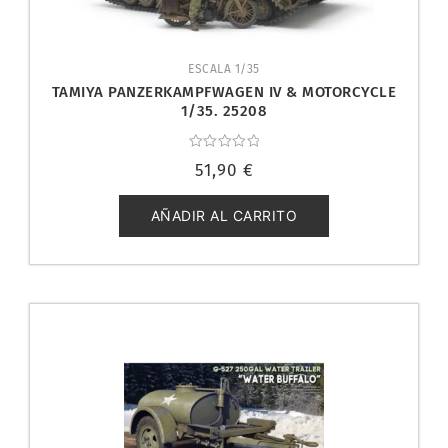
ESCALA 1/35
TAMIYA PANZERKAMPFWAGEN IV & MOTORCYCLE
1/35. 25208
Valorado
51,90
€
con
0
de
5
AÑADIR AL CARRITO