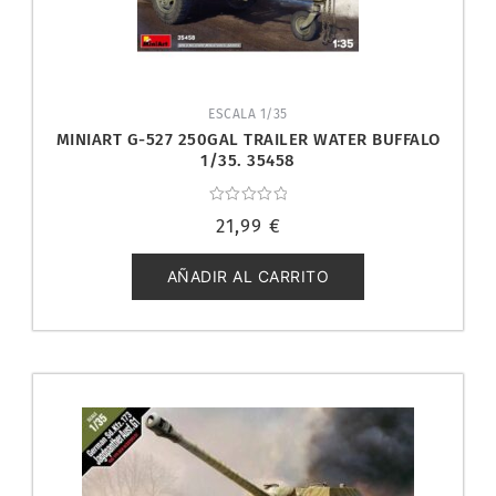
ESCALA 1/35
MINIART G-527 250GAL TRAILER WATER BUFFALO
1/35. 35458
Valorado
21,99
€
con
0
de
5
AÑADIR AL CARRITO