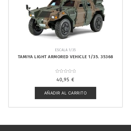
ESCALA 1/35
TAMIYA LIGHT ARMORED VEHICLE 1/35. 35368
Valorado
40,95
€
con
0
de
5
AÑADIR AL CARRITO