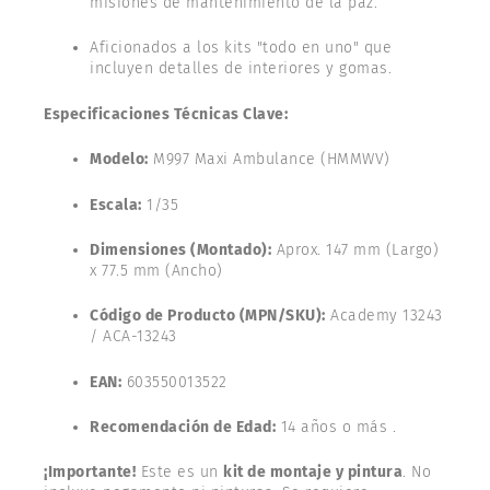
misiones de mantenimiento de la paz.
Aficionados a los kits "todo en uno" que
incluyen detalles de interiores y gomas.
Especificaciones Técnicas Clave:
Modelo:
M997 Maxi Ambulance (HMMWV)
Escala:
1/35
Dimensiones (Montado):
Aprox. 147 mm (Largo)
x 77.5 mm (Ancho)
Código de Producto (MPN/SKU):
Academy 13243
/ ACA-13243
EAN:
603550013522
Recomendación de Edad:
14 años o más .
¡Importante!
Este es un
kit de montaje y pintura
. No