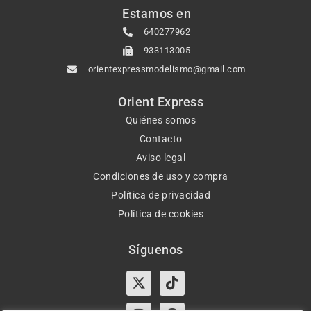
Estamos en
640277962
933113005
orientexpressmodelismo@gmail.com
Orient Express
Quiénes somos
Contacto
Aviso legal
Condiciones de uso y compra
Política de privacidad
Política de cookies
Síguenos
X-
Instagram
Tiktok
Facebook
twitter