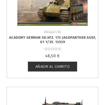
ESCALA 1/35
ACADEMY GERMAN SD.KFZ. 173 JAGDPANTHER AUSF,
G1 1/35. 13539
Valorado
48,50
€
con
0
de
5
AÑADIR AL CARRITO