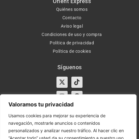
Orient Express
Quiénes somos
Contacto
Aviso legal
Condiciones de uso y compra
Política de privacidad
Política de cookies
Síguenos
X-
Instagram
Tiktok
Facebook
twitter
Valoramos tu privacidad
Usamos cookies para mejorar su experiencia de
navegación, mostrarle anuncios o contenidos
Horario:
Lun-Vie de 10:00-13:30 y 17:00-20:00 – Sáb de
personalizados y analizar nuestro tráfico. Al hacer clic en
10:00-13:30
“Aceptar todo” usted da su consentimiento a nuestro uso