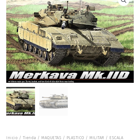
Inicio
/
Tienda
/
MAQUETAS
/
PLASTICO
/
MILITAR
/
ESCALA