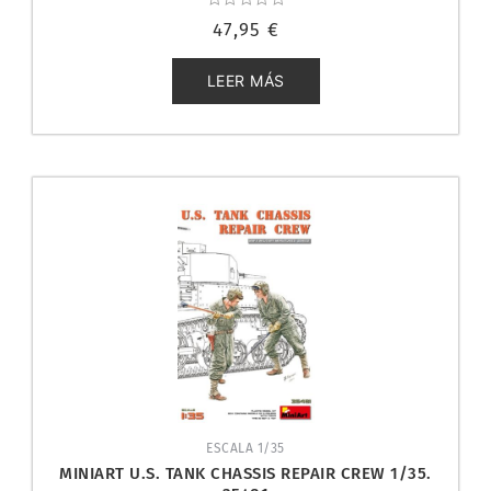
Valorado
47,95
€
con
0
de
5
LEER MÁS
ESCALA 1/35
MINIART U.S. TANK CHASSIS REPAIR CREW 1/35.