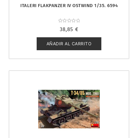
ITALERI FLAKPANZER IV OSTWIND 1/35. 6594
Valorado
38,85
€
con
0
de
5
AÑADIR AL CARRITO