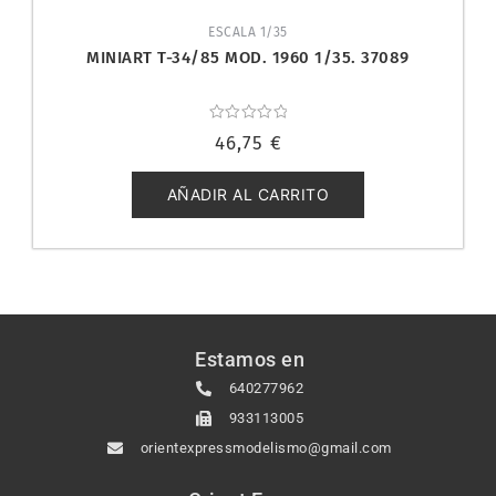
ESCALA 1/35
MINIART T-34/85 MOD. 1960 1/35. 37089
Valorado
46,75
€
con
0
de
5
AÑADIR AL CARRITO
Estamos en
640277962
933113005
orientexpressmodelismo@gmail.com