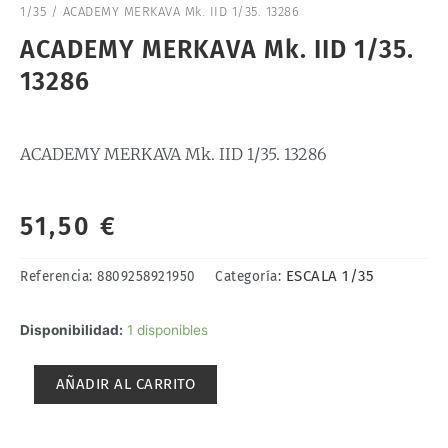
1/35
/ ACADEMY MERKAVA Mk. IID 1/35. 13286
ACADEMY MERKAVA Mk. IID 1/35.
13286
ACADEMY MERKAVA Mk. IID 1/35. 13286
51,50
€
ESCALA 1/35
Referencia:
8809258921950
Categoría:
ACADEMY
Disponibilidad:
1 disponibles
MERKAVA
Mk.
AÑADIR AL CARRITO
IID
1/35.
13286