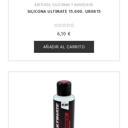
ADITIVOS, SILICONAS Y ADHESIVOS
SILICONA ULTIMATE 15.000. UR0815
Valorado
6,10
€
con
0
de
5
AÑADIR AL CARRITO