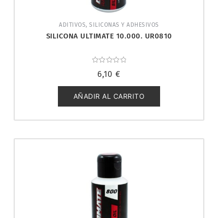
ADITIVOS, SILICONAS Y ADHESIVOS
SILICONA ULTIMATE 10.000. UR0810
Valorado
6,10
€
con
0
de
5
AÑADIR AL CARRITO