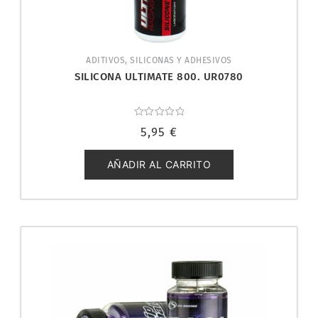
ADITIVOS, SILICONAS Y ADHESIVOS
SILICONA ULTIMATE 800. UR0780
Valorado
5,95
€
con
0
de
5
AÑADIR AL CARRITO