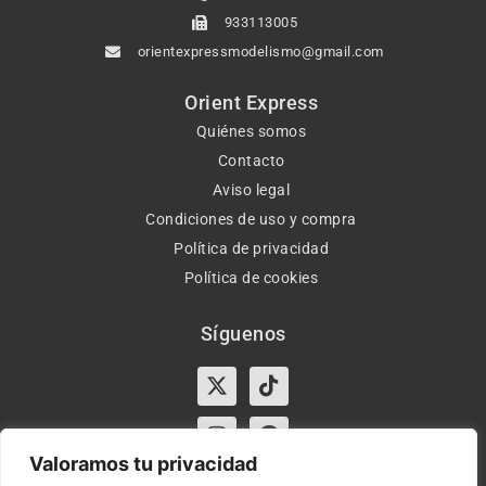
933113005
orientexpressmodelismo@gmail.com
Orient Express
Quiénes somos
Contacto
Aviso legal
Condiciones de uso y compra
Política de privacidad
Política de cookies
Síguenos
X-
Instagram
Tiktok
Facebook
twitter
Valoramos tu privacidad