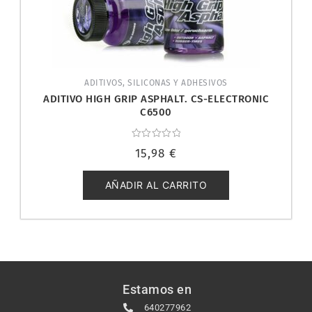
ADITIVOS, SILICONAS Y ADHESIVOS
ADITIVO HIGH GRIP ASPHALT. CS-ELECTRONIC
C6500
Valorado
15,98
€
con
0
de
5
AÑADIR AL CARRITO
Estamos en
640277962