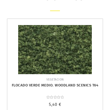
VEGETACION
FLOCADO VERDE MEDIO. WOODLAND SCENICS T64
Valorado
5,40
€
con
0