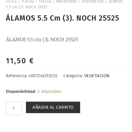
Inicio
/
Tienda
/
Trenes
/
PAISAJISMO
/
VEGETACION
/ ÁLAMOS
5.5 cm (3). NOCH 25525
ÁLAMOS 5.5 Cm (3). NOCH 25525
ÁLAMOS 5.5 cm (3). NOCH 25525
11,50
€
VEGETACION
Referencia:
4007246255252
Categoría:
ÁLAMOS
Disponibilidad:
2 disponibles
5.5
cm
AÑADIR AL CARRITO
(3).
NOCH
25525
cantidad