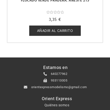
FLOCADO VERDE PRADERA. ANESTE 215
Valorado
3,35
€
con
0
de
5
AÑADIR AL CARRITO
Estamos en
640277962
933113005
orientexpressmodelismo@gmail.com
Orient Express
Quiénes somos