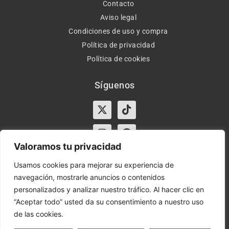
Contacto
Aviso legal
Condiciones de uso y compra
Política de privacidad
Política de cookies
Síguenos
X-
Instagram
Tiktok
Facebook
twitter
Valoramos tu privacidad
Usamos cookies para mejorar su experiencia de
navegación, mostrarle anuncios o contenidos
Horario:
Lun-Vie de 10:00-13:30 y 17:00-20:00 – Sáb de
personalizados y analizar nuestro tráfico. Al hacer clic en
10:00-13:30
“Aceptar todo” usted da su consentimiento a nuestro uso
de las cookies.
Orient Express | Copyright 2021 © Todos los derechos
reservados.