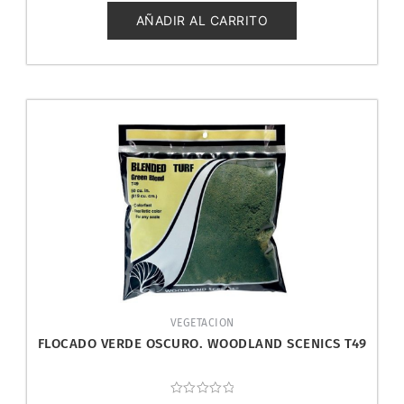
de
5
AÑADIR AL CARRITO
VEGETACION
FLOCADO VERDE OSCURO. WOODLAND SCENICS T49