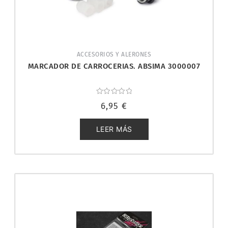
ACCESORIOS Y ALERONES
MARCADOR DE CARROCERIAS. ABSIMA 3000007
Valorado
6,95
€
con
0
de
5
LEER MÁS