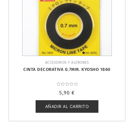
ACCESORIOS Y ALERONES
CINTA DECORATIVA 0.7MM. KYOSHO 1860
Valorado
5,90
€
con
0
de
5
AÑADIR AL CARRITO