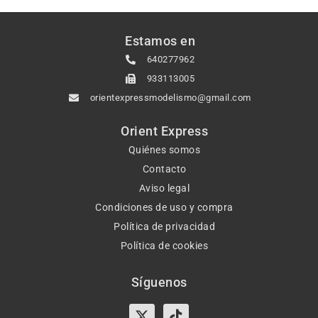
Estamos en
640277962
933113005
orientexpressmodelismo@gmail.com
Orient Express
Quiénes somos
Contacto
Aviso legal
Condiciones de uso y compra
Política de privacidad
Política de cookies
Síguenos
X-
Instagram
Tiktok
Facebook