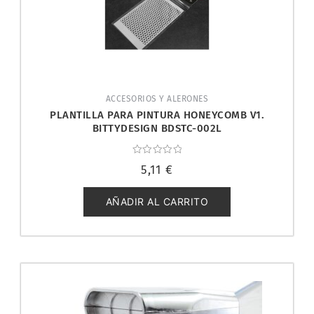
ACCESORIOS Y ALERONES
PLANTILLA PARA PINTURA HONEYCOMB V1.
BITTYDESIGN BDSTC-002L
Valorado
5,11
€
con
0
de
5
AÑADIR AL CARRITO