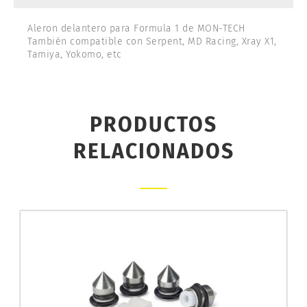
Aleron delantero para Formula 1 de MON-TECH
También compatible con Serpent, MD Racing, Xray X1,
Tamiya, Yokomo, etc
PRODUCTOS
RELACIONADOS