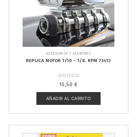
ACCESORIOS Y ALERONES
REPLICA MOTOR 1/10 – 1/8. RPM 73413
Valorado
15,50
€
con
0
de
5
AÑADIR AL CARRITO