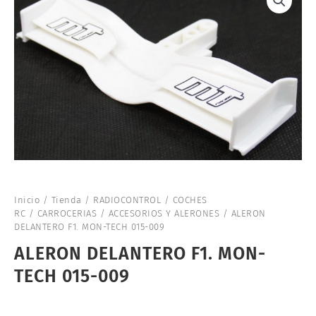
Inicio
/
Tienda
/
RADIOCONTROL
/
COCHES
RC
/
CARROCERIAS
/
ACCESORIOS Y ALERONES
/ ALERON
DELANTERO F1. MON-TECH 015-009
ALERON DELANTERO F1. MON-
TECH 015-009