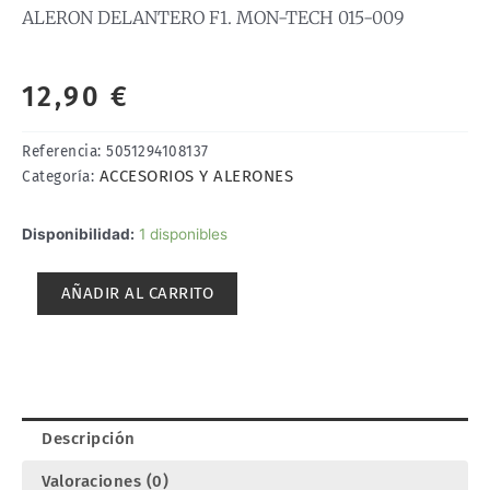
ALERON DELANTERO F1. MON-TECH 015-009
12,90
€
Referencia:
5051294108137
ACCESORIOS Y ALERONES
Categoría:
ALERON
Disponibilidad:
1 disponibles
DELANTERO
F1.
AÑADIR AL CARRITO
MON-
TECH
015-
009
cantidad
Descripción
Valoraciones (0)