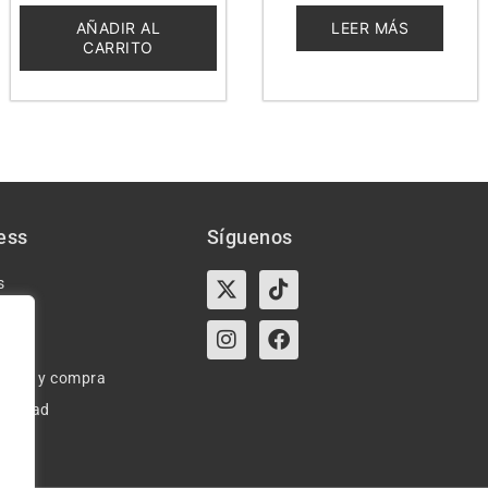
de
de
5
5
AÑADIR AL
LEER MÁS
CARRITO
ess
Síguenos
X-
Instagram
Tiktok
Facebook
s
twitter
e uso y compra
ivacidad
okies