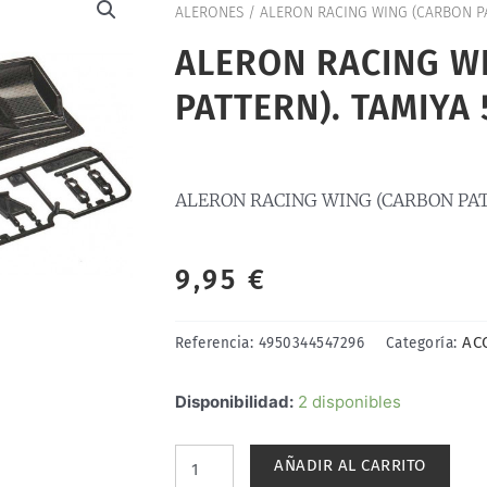
ALERONES
/ ALERON RACING WING (CARBON PA
ALERON RACING W
PATTERN). TAMIYA 
ALERON RACING WING (CARBON PAT
9,95
€
AC
Referencia:
4950344547296
Categoría:
ALERON
Disponibilidad:
2 disponibles
RACING
WING
AÑADIR AL CARRITO
(CARBON