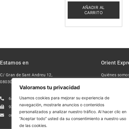
de
5
AÑADIR AL
CARRITO
Estamos en
Orient Expr
C/ Gran de Sant Andreu 12,
Quiénes somo
08030 – Barcelona España
Contacto
Valoramos tu privacidad
Aviso legal
Usamos cookies para mejorar su experiencia de
640277962
Condiciones d
navegación, mostrarle anuncios o contenidos
933113005
Política de pr
personalizados y analizar nuestro tráfico. Al hacer clic en
orientexpressmodelismo@gmail.com
Política de co
“Aceptar todo” usted da su consentimiento a nuestro uso
de las cookies.