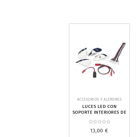
ACCESORIOS Y ALERONES
LUCES LED CON
SOPORTE INTERIORES DE
CARROCERÍA. ABSIMA
2320005
Valorado
13,00
€
con
0