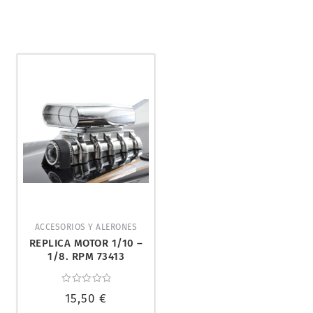
ACCESORIOS Y ALERONES
REPLICA MOTOR 1/10 –
1/8. RPM 73413
Valorado
15,50
€
con
0