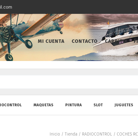
il.com
MI CUENTA
CONTACTO
CARRITO
F
IOCONTROL
MAQUETAS
PINTURA
SLOT
JUGUETES
Inicio
/
Tienda
/
RADIOCONTROL
/
COCHES RC