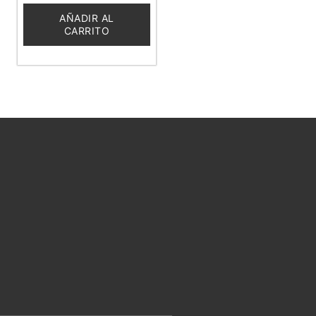
de
5
AÑADIR AL
CARRITO