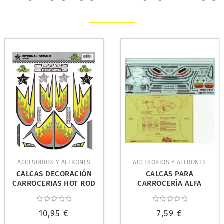
ACCESORIOS Y ALERONES
ACCESORIOS Y ALERONES
CALCAS DECORACIÓN
CALCAS PARA
CARROCERIAS HOT ROD
CARROCERÍA ALFA
FLAMES. JAMARA 460009
ROMEO GIULIA M-
CHASIS. TAMIYA 9495256
Valorado
Valorado
10,95
€
7,59
€
con
con
0
0