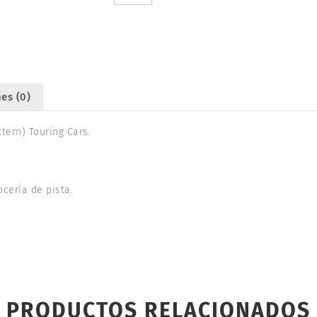
PATTERN).
TAMIYA
54729
cantidad
es (0)
tern) Touring Cars.
cería de pista.
PRODUCTOS RELACIONADOS