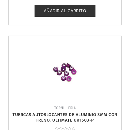
0
de
5
AÑADIR AL CARRITO
TORNILLERIA
TUERCAS AUTOBLOCANTES DE ALUMINIO 3MM CON
FRENO. ULTIMATE UR1503-P