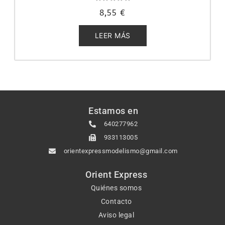
Valorado
8,55
€
con
0
de
5
LEER MÁS
Estamos en
640277962
933113005
orientexpressmodelismo@gmail.com
Orient Express
Quiénes somos
Contacto
Aviso legal