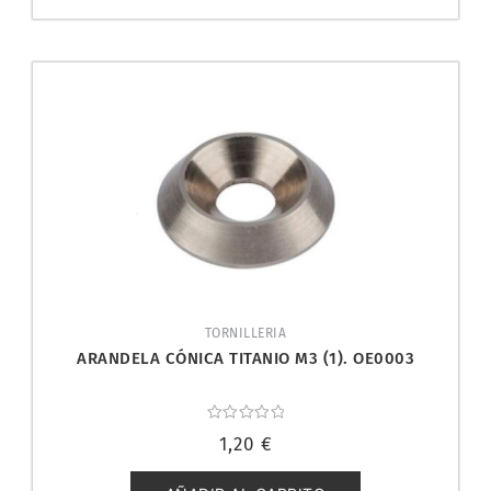
TORNILLERIA
ARANDELA CÓNICA TITANIO M3 (1). OE0003
Valorado
1,20
€
con
0
de
5