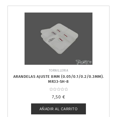
TORNILLERIA
ARANDELAS AJUSTE 8MM (0.05/0.1/0.2/0.3MM).
MR33-SH-8
Valorado
7,50
€
con
0
de
5
AÑADIR AL CARRITO