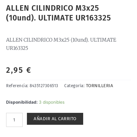
ALLEN CILINDRICO M3x25
(10und). ULTIMATE UR163325
ALLEN CILINDRICO M3x25 (10und). ULTIMATE
UR163325
2,95
€
TORNILLERIA
Referencia:
8435127306513
Categoría:
ALLEN
Disponibilidad:
3 disponibles
CILINDRICO
M3x25
AÑADIR AL CARRITO
(10und).
ULTIMATE
UR163325