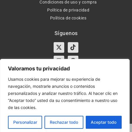
Condiciones de uso y compra
Política de privacidad
Política de cookies
Síguenos
X-
Instagram
Tiktok
Facebook
twitter
Valoramos tu privacidad
Usamos cookies para mejorar su experiencia de
navegación, mostrarle anuncios o contenidos
Horario:
Lun-Vie de 10:00-13:30 y 17:00-20:00 – Sáb de
personalizados y analizar nuestro tráfico. Al hacer clic en
10:00-13:30
“Aceptar todo” usted da su consentimiento a nuestro uso
de las cookies.
Orient Express | Copyright 2021 © Todos los derechos
reservados.
Personalizar
Rechazar todo
Aceptar todo
Marketing Digital Seoxan