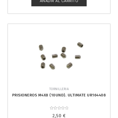
AÑADIR AL CARRITO
TORNILLERIA
PRISIONEROS M4X8 (10UND). ULTIMATE UR164408
Valorado
2,50
€
con