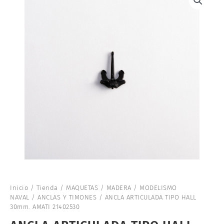
Inicio
/
Tienda
/
MAQUETAS
/
MADERA
/
MODELISMO
NAVAL
/
ANCLAS Y TIMONES
/ ANCLA ARTICULADA TIPO HALL
30mm. AMATI 21402530