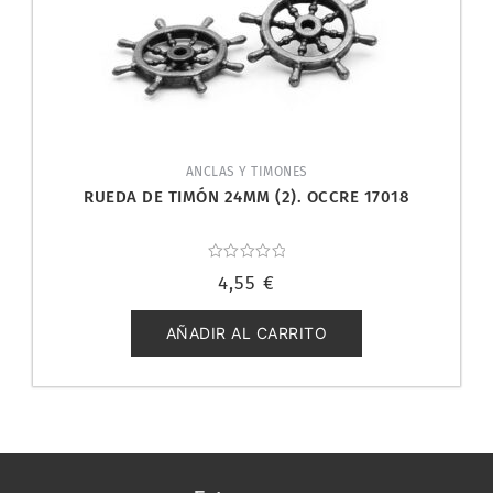
ANCLAS Y TIMONES
RUEDA DE TIMÓN 24MM (2). OCCRE 17018
Valorado
4,55
€
con
0
de
5
AÑADIR AL CARRITO