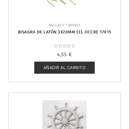
ANCLAS Y TIMONES
BISAGRA DE LATÓN 3X20MM (3). OCCRE 17015
Valorado
4,55
€
con
0
de
5
AÑADIR AL CARRITO