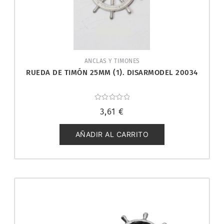
ANCLAS Y TIMONES
RUEDA DE TIMÓN 25MM (1). DISARMODEL 20034
Valorado
3,61
€
con
0
de
5
AÑADIR AL CARRITO