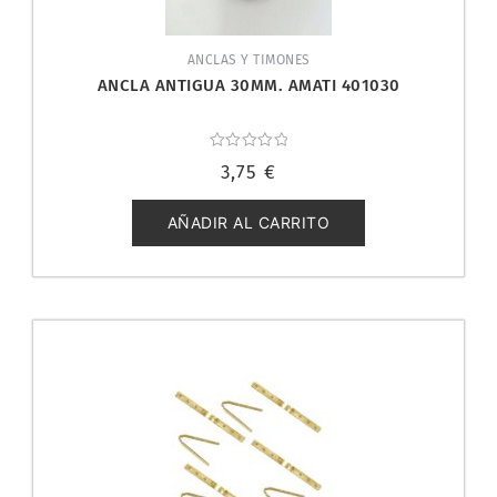
ANCLAS Y TIMONES
ANCLA ANTIGUA 30MM. AMATI 401030
Valorado
3,75
€
con
0
de
5
AÑADIR AL CARRITO