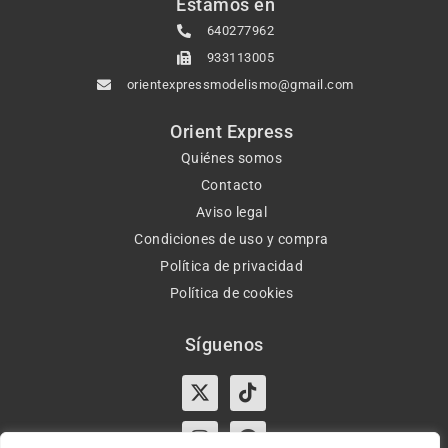
Estamos en
640277962
933113005
orientexpressmodelismo@gmail.com
Orient Express
Quiénes somos
Contacto
Aviso legal
Condiciones de uso y compra
Política de privacidad
Política de cookies
Síguenos
X-
Instagram
Tiktok
Facebook
twitter