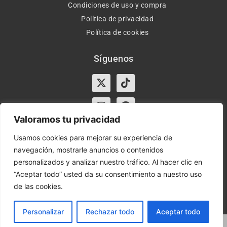
Condiciones de uso y compra
Política de privacidad
Política de cookies
Síguenos
X-
Instagram
Tiktok
Facebook
twitter
Valoramos tu privacidad
Usamos cookies para mejorar su experiencia de
navegación, mostrarle anuncios o contenidos
Horario:
Lun-Vie de 10:00-13:30 y 17:00-20:00 – Sáb de
personalizados y analizar nuestro tráfico. Al hacer clic en
10:00-13:30
“Aceptar todo” usted da su consentimiento a nuestro uso
de las cookies.
Orient Express | Copyright 2021 © Todos los derechos
reservados.
Personalizar
Rechazar todo
Aceptar todo
Marketing Digital Seoxan