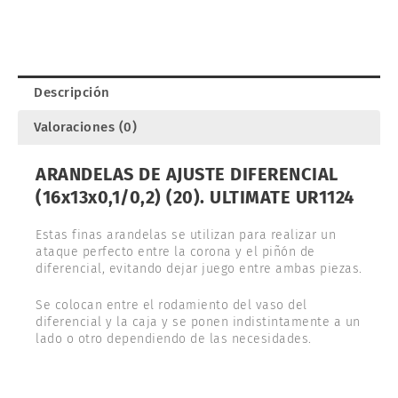
(16x13x0,1/0,2)
(20).
ULTIMATE
UR1124
cantidad
Descripción
Valoraciones (0)
ARANDELAS DE AJUSTE DIFERENCIAL
(16x13x0,1/0,2) (20). ULTIMATE UR1124
Estas finas arandelas se utilizan para realizar un
ataque perfecto entre la corona y el piñón de
diferencial, evitando dejar juego entre ambas piezas.
Se colocan entre el rodamiento del vaso del
diferencial y la caja y se ponen indistintamente a un
lado o otro dependiendo de las necesidades.