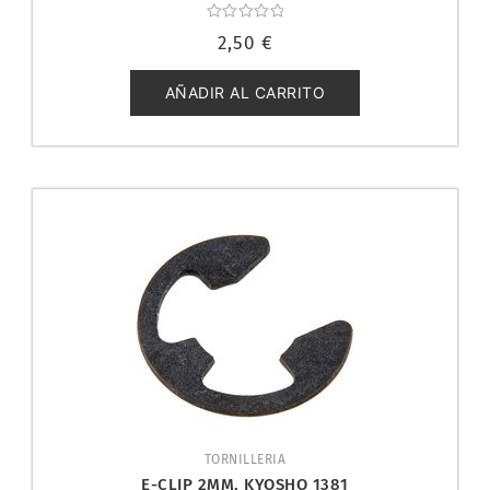
Valorado
2,50
€
con
0
de
5
AÑADIR AL CARRITO
TORNILLERIA
E-CLIP 2MM. KYOSHO 1381