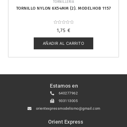
TORNILLERIA
TORNILLO NYLON 6X54MM (2). MODELHOB 1157
Valorado
1,75
€
con
0
de
5
AÑADIR AL CARRITO
Estamos en
640277962
933113005
orientexpressmodelismo@gmail.com
Orient Express