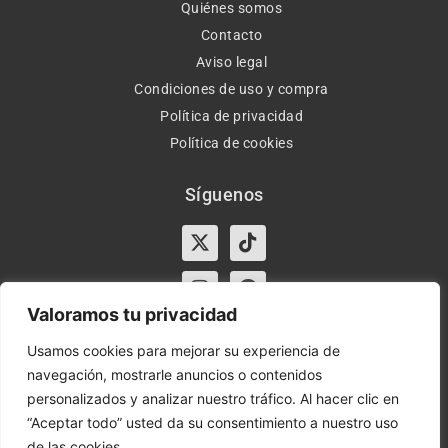
Quiénes somos
Contacto
Aviso legal
Condiciones de uso y compra
Política de privacidad
Política de cookies
Síguenos
X-
Instagram
Tiktok
Facebook
twitter
Valoramos tu privacidad
Usamos cookies para mejorar su experiencia de
navegación, mostrarle anuncios o contenidos
Horario:
Lun-Vie de 10:00-13:30 y 17:00-20:00 – Sáb de
personalizados y analizar nuestro tráfico. Al hacer clic en
10:00-13:30
“Aceptar todo” usted da su consentimiento a nuestro uso
de las cookies.