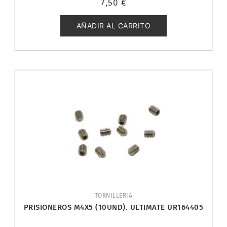
7,50
€
con
0
de
5
AÑADIR AL CARRITO
TORNILLERIA
PRISIONEROS M4X5 (10UND). ULTIMATE UR164405