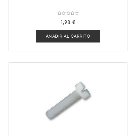
Valorado
1,98
€
con
0
de
5
AÑADIR AL CARRITO