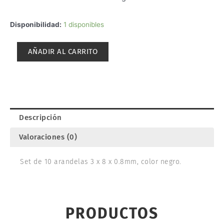
ARANDELAS
Disponibilidad:
1 disponibles
M3x8x0.8mm.
LRP
AÑADIR AL CARRITO
132166
cantidad
Descripción
Valoraciones (0)
Set de 10 arandelas 3 x 8 x 0.8mm, color negro.
PRODUCTOS