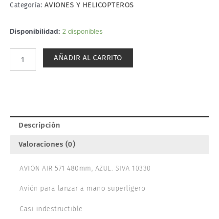
AVIONES Y HELICOPTEROS
Categoría:
AVIÓN
Disponibilidad:
2 disponibles
AIR
571
AÑADIR AL CARRITO
480mm,
AZUL.
SIVA
10330
cantidad
Descripción
Valoraciones (0)
AVIÓN AIR 571 480mm, AZUL. SIVA 10330
Avión para lanzar a mano superligero
Casi indestructible