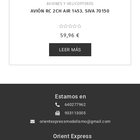
AVIONES Y HELICOPTEROS
AVIÓN RC 2CH AIR 1453. SIVA 70150
Valorado
59,96
€
con
0
de
5
LEER MÁS
Estamos en
640277962
933113005
orientexpressmodelismo@gmail.com
Orient Express