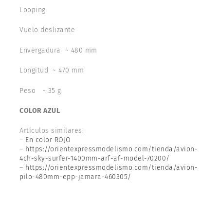
Looping
Vuelo deslizante
Envergadura ~ 480 mm
Longitud ~ 470 mm
Peso ~ 35 g
COLOR AZUL
Artículos similares:
–
En color ROJO
–
https://orientexpressmodelismo.com/tienda/avion-
4ch-sky-surfer-1400mm-arf-af-model-70200/
–
https://orientexpressmodelismo.com/tienda/avion-
pilo-480mm-epp-jamara-460305/