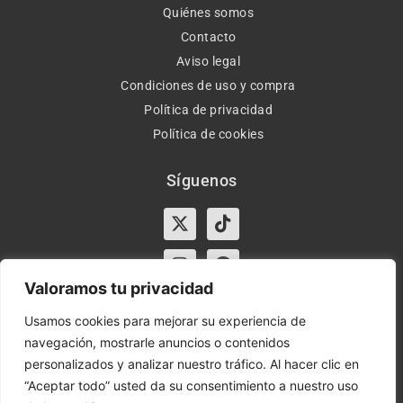
Quiénes somos
Contacto
Aviso legal
Condiciones de uso y compra
Política de privacidad
Política de cookies
Síguenos
X-
Instagram
Tiktok
Facebook
twitter
Valoramos tu privacidad
Usamos cookies para mejorar su experiencia de
navegación, mostrarle anuncios o contenidos
Horario:
Lun-Vie de 10:00-13:30 y 17:00-20:00 – Sáb de
personalizados y analizar nuestro tráfico. Al hacer clic en
10:00-13:30
“Aceptar todo” usted da su consentimiento a nuestro uso