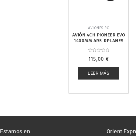
AVIONES RC
AVIÓN 4CH PIONEER EVO
1400MM ARF. RPLANES
70200
Valorado
115,00
€
con
0
de
5
LEER MÁS
Estamos en
Orient Expr