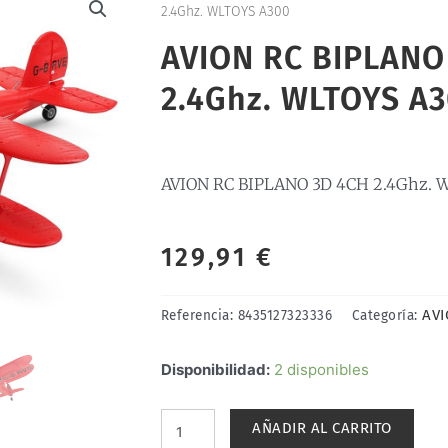
2.4Ghz. WLTOYS A300
AVION RC BIPLANO
2.4Ghz. WLTOYS A
AVION RC BIPLANO 3D 4CH 2.4Ghz. 
129,91
€
AVI
Referencia:
8435127323336
Categoría:
AVION
Disponibilidad:
2 disponibles
RC
BIPLANO
AÑADIR AL CARRITO
3D