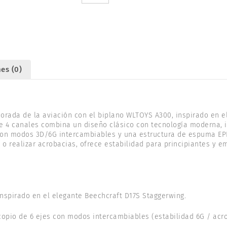
4CH
2.4Ghz.
WLTOYS
A300
cantidad
es (0)
dorada de la aviación con el biplano WLTOYS A300, inspirado en e
e 4 canales combina un diseño clásico con tecnología moderna, 
 con modos 3D/6G intercambiables y una estructura de espuma EP
 o realizar acrobacias, ofrece estabilidad para principiantes y e
nspirado en el elegante Beechcraft D17S Staggerwing.
opio de 6 ejes con modos intercambiables (estabilidad 6G / acro