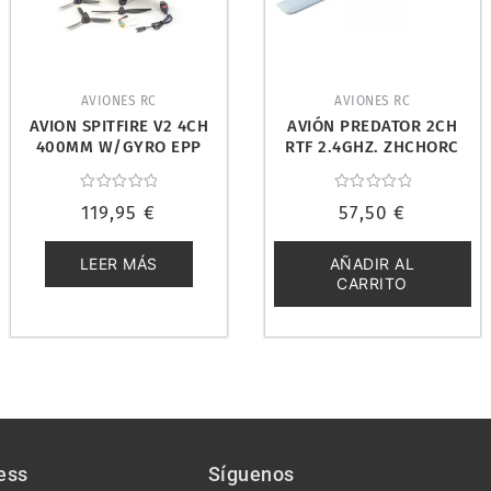
AVIONES RC
AVIONES RC
AVION SPITFIRE V2 4CH
AVIÓN PREDATOR 2CH
400MM W/GYRO EPP
RTF 2.4GHZ. ZHCHORC
RTF. VOLANTEX V761-12B
TOYS Z51
Valorado
Valorado
119,95
€
57,50
€
con
con
0
0
de
de
5
5
LEER MÁS
AÑADIR AL
CARRITO
ess
Síguenos