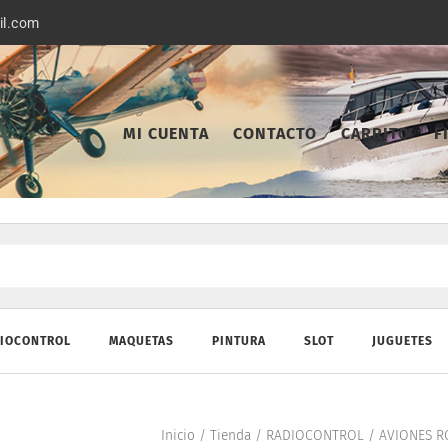
il.com
MI CUENTA
CONTACTO
CARRITO
F
IOCONTROL
MAQUETAS
PINTURA
SLOT
JUGUETES
Inicio
/
Tienda
/
RADIOCONTROL
/
AVIONES R