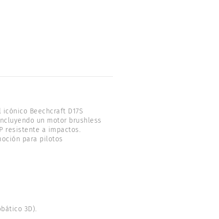
l icónico Beechcraft D17S
incluyendo un motor brushless
P resistente a impactos.
moción para pilotos
bático 3D).