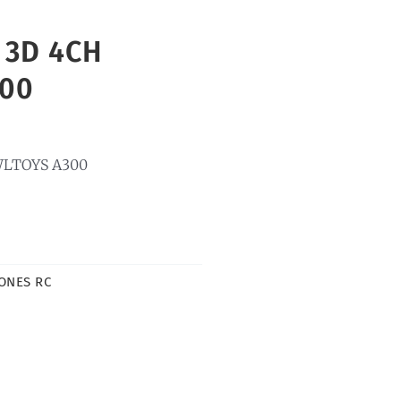
 3D 4CH
300
WLTOYS A300
ONES RC