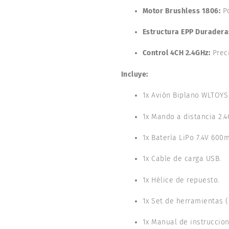
Motor Brushless 1806:
Po
Estructura EPP Duradera
Control 4CH 2.4GHz:
Preci
Incluye:
1x Avión Biplano WLTOYS
1x Mando a distancia 2.4
1x Batería LiPo 7.4V 600
1x Cable de carga USB.
1x Hélice de repuesto.
1x Set de herramientas (d
1x Manual de instruccion