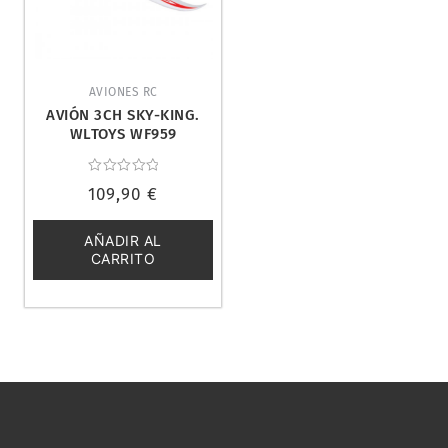
AVIONES RC
AVIÓN 3CH SKY-KING.
WLTOYS WF959
Valorado
109,90
€
con
0
de
5
AÑADIR AL
CARRITO