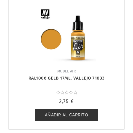
MODEL AIR
RAL1006 GELB 17ML. VALLEJO 71033
Valorado
2,75
€
con
0
de
5
AÑADIR AL CARRITO