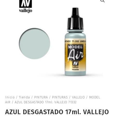
Inicio
/
Tienda
/
PINTURA
/
PINTURAS
/
VALLEJO
/
MODEL
AIR
/ AZUL DESGASTADO 17ml. VALLEJO 71332
AZUL DESGASTADO 17ml. VALLEJO