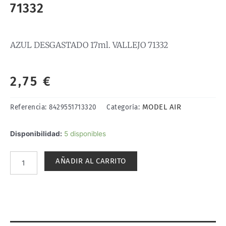
71332
AZUL DESGASTADO 17ml. VALLEJO 71332
2,75
€
MODEL AIR
Referencia:
8429551713320
Categoría:
AZUL
Disponibilidad:
5 disponibles
DESGASTADO
17ml.
AÑADIR AL CARRITO
VALLEJO
71332
cantidad