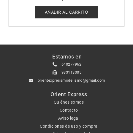
0
de
5
AÑADIR AL CARRITO
Estamos en
640277962
933113005
orientexpressmodelismo@gmail.com
Orient Express
Quiénes somos
Contacto
Aviso legal
Condiciones de uso y compra