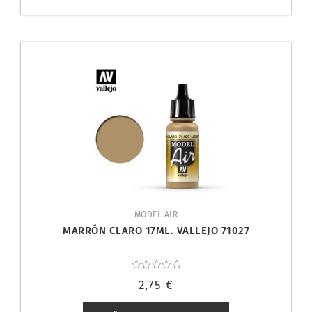
MODEL AIR
MARRÓN CLARO 17ML. VALLEJO 71027
Valorado
2,75
€
con
0
de