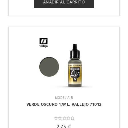
5
AÑADIR AL CARRITO
MODEL AIR
VERDE OSCURO 17ML. VALLEJO 71012
Valorado
2,75
€
con