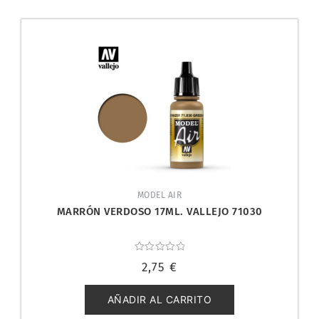
MODEL AIR
MARRÓN VERDOSO 17ML. VALLEJO 71030
Valorado
2,75
€
con
0
de
5
AÑADIR AL CARRITO