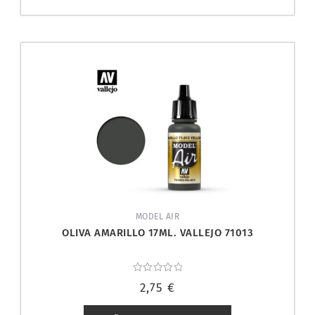
MODEL AIR
OLIVA AMARILLO 17ML. VALLEJO 71013
Valorado
2,75
€
con
0
de