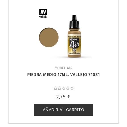
MODEL AIR
PIEDRA MEDIO 17ML. VALLEJO 71031
Valorado
2,75
€
con
0
de
5
AÑADIR AL CARRITO