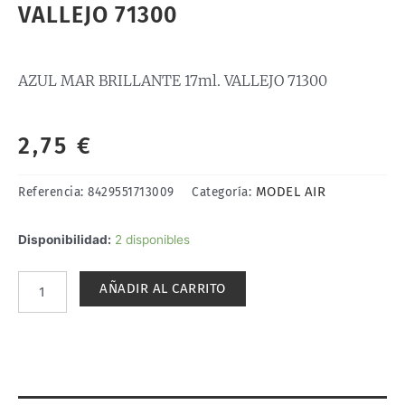
VALLEJO 71300
AZUL MAR BRILLANTE 17ml. VALLEJO 71300
2,75
€
MODEL AIR
Referencia:
8429551713009
Categoría:
AZUL
Disponibilidad:
2 disponibles
MAR
BRILLANTE
AÑADIR AL CARRITO
17ml.
VALLEJO
71300
cantidad