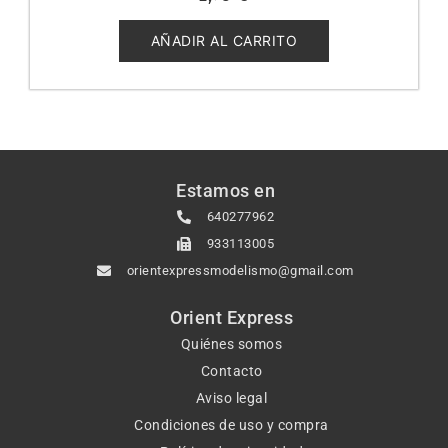
0
de
5
AÑADIR AL CARRITO
Estamos en
640277962
933113005
orientexpressmodelismo@gmail.com
Orient Express
Quiénes somos
Contacto
Aviso legal
Condiciones de uso y compra