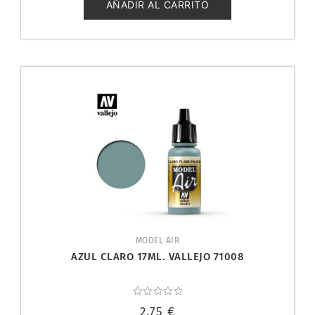
5
AÑADIR AL CARRITO
MODEL AIR
AZUL CLARO 17ML. VALLEJO 71008
Valorado
2,75
€
con