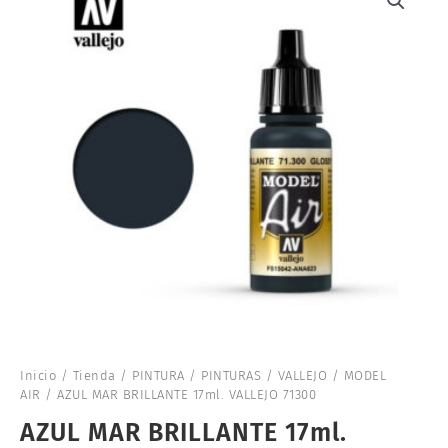
Inicio
/
Tienda
/
PINTURA
/
PINTURAS
/
VALLEJO
/
MODEL
AIR
/ AZUL MAR BRILLANTE 17ml. VALLEJO 71300
AZUL MAR BRILLANTE 17ml.