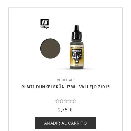
MODEL AIR
RLM71 DUNKELGRÜN 17ML. VALLEJO 71015
Valorado
2,75
€
con
0
de
5
AÑADIR AL CARRITO