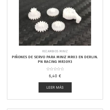
RECAMBIOS MINIZ
PIÑONES DE SERVO PARA MINIZ MR03 EN DERLIN.
PN RACING MR3093
Valorado
6,40
€
con
0
de
5
LEER MÁS