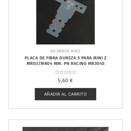
RECAMBIOS MINIZ
PLACA DE FIBRA DUREZA 5 PARA MINI Z
MR03/MR04 MM. PN RACING MR3045
Valorado
5,60
€
con
0
de
5
AÑADIR AL CARRITO