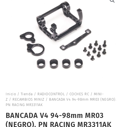
Inicio
/
Tienda
/
RADIOCONTROL
/
COCHES RC
/
MINI-
Z
/
RECAMBIOS MINIZ
/ BANCADA V4 94-98mm MR03 (NEGRO).
PN RACING MR3311AK
BANCADA V4 94-98mm MR03
(NEGRO). PN RACING MR3311AK