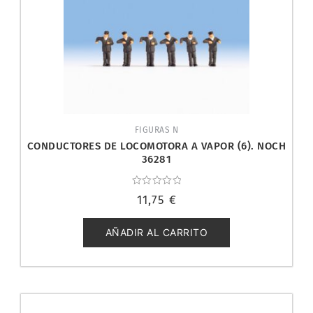
FIGURAS N
CONDUCTORES DE LOCOMOTORA A VAPOR (6). NOCH
36281
Valorado
11,75
€
con
0
de
5
AÑADIR AL CARRITO