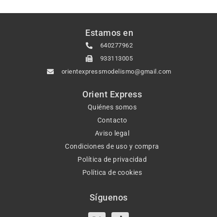
Estamos en
640277962
933113005
orientexpressmodelismo@gmail.com
Orient Express
Quiénes somos
Contacto
Aviso legal
Condiciones de uso y compra
Política de privacidad
Política de cookies
Síguenos
X-
Instagram
Tiktok
Facebook