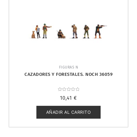
FIGURAS N
CAZADORES Y FORESTALES. NOCH 36059
Valorado
10,41
€
con
0
de
5
AÑADIR AL CARRITO