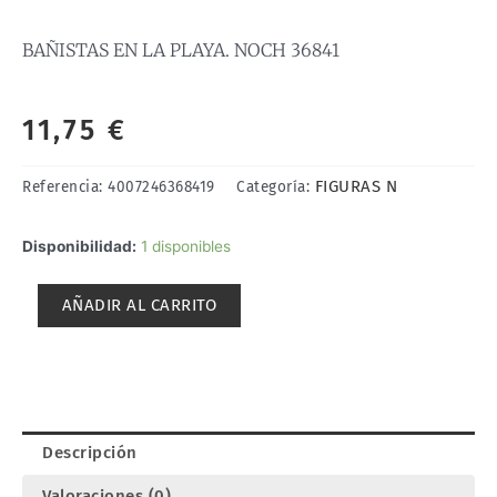
BAÑISTAS EN LA PLAYA. NOCH 36841
11,75
€
FIGURAS N
Referencia:
4007246368419
Categoría:
BAÑISTAS
Disponibilidad:
1 disponibles
EN
LA
AÑADIR AL CARRITO
PLAYA.
NOCH
36841
cantidad
Descripción
Valoraciones (0)