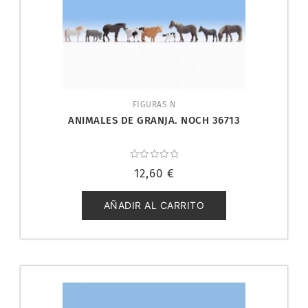
FIGURAS N
ANIMALES DE GRANJA. NOCH 36713
Valorado
12,60
€
con
0
de
5
AÑADIR AL CARRITO