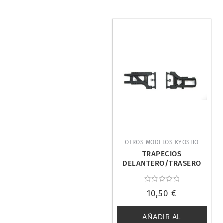
OTROS MODELOS KYOSHO
TRAPECIOS
DELANTERO/TRASERO
PURE TEN (2+2). KYOSHO
SP104B
Valorado
10,50
€
con
0
de
5
AÑADIR AL