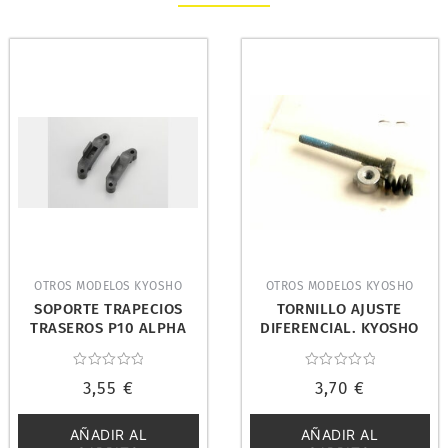
OTROS MODELOS KYOSHO
OTROS MODELOS KYOSHO
SOPORTE TRAPECIOS
TORNILLO AJUSTE
TRASEROS P10 ALPHA
DIFERENCIAL. KYOSHO
GP (2). KYOSHO AG10
SST16
Valorado
Valorado
3,55
€
3,70
€
con
con
0
0
de
de
5
5
AÑADIR AL
AÑADIR AL