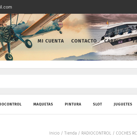
il.com
MI CUENTA
CONTACTO
CARRITO
F
IOCONTROL
MAQUETAS
PINTURA
SLOT
JUGUETES
Inicio
/
Tienda
/
RADIOCONTROL
/
COCHES RC