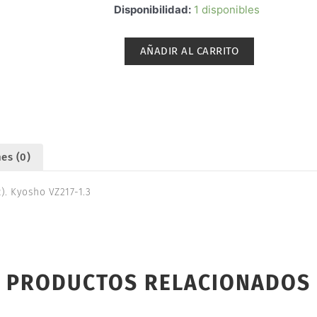
BARRA
Disponibilidad:
1 disponibles
ESTABILIZADORA
TRASERA
AÑADIR AL CARRITO
1.3mm
V-
ONE
RRR/GP/SR.
KYOSHO
VZ217-
es (0)
1.3
cantidad
). Kyosho VZ217-1.3
PRODUCTOS RELACIONADOS