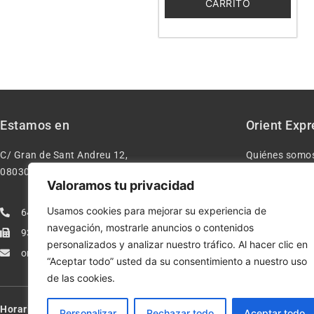
CARRITO
Estamos en
Orient Expr
C/ Gran de Sant Andreu 12,
Quiénes somo
08030 – Barcelona España
Contacto
Valoramos tu privacidad
Aviso legal
Usamos cookies para mejorar su experiencia de
640277962
Condiciones d
navegación, mostrarle anuncios o contenidos
933113005
Política de pr
personalizados y analizar nuestro tráfico. Al hacer clic en
orientexpressmodelismo@gmail.com
Política de co
“Aceptar todo” usted da su consentimiento a nuestro uso
de las cookies.
Horario:
Lun-Vie de 10:00-13:30 y 17:00-20:00 – Sáb de 10:00-13:3
Personalizar
Rechazar todo
Aceptar todo