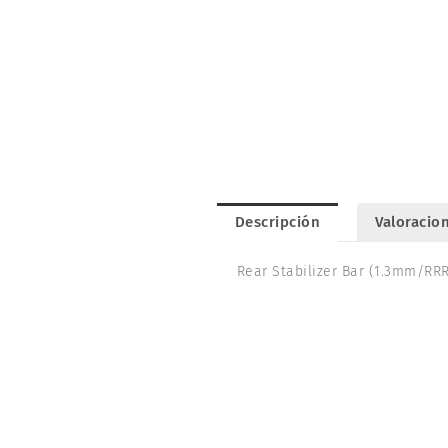
Descripción
Valoracion
Rear Stabilizer Bar (1.3mm/RRR