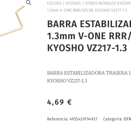
COCHES
/
KYOSHO
/
OTROS MODELOS KYOSH
1.3mm V-ONE RRR/GP/SR. KYOSHO VZ217-1.3
BARRA ESTABILIZ
1.3mm V-ONE RRR
KYOSHO VZ217-1.3
BARRA ESTABILIZADORA TRASERA 1
KYOSHO VZ217-1.3
4,69
€
OT
Referencia:
4955439794937
Categoría: