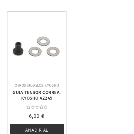
OTROS MODELOS KYOSHO
GUIA TENSOR CORREA.
KYOSHO VZ245
Valorado
6,00
€
con
0
de
5
AÑADIR AL