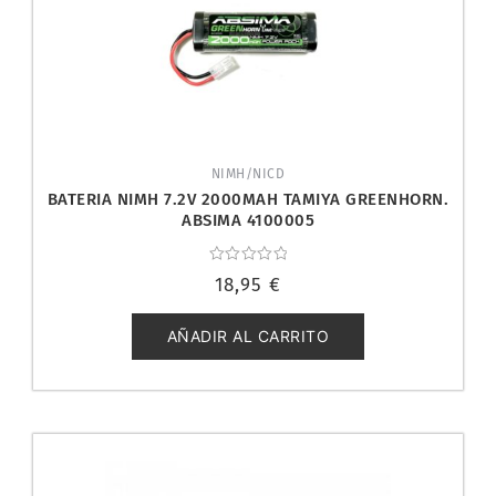
NIMH/NICD
BATERIA NIMH 7.2V 2000MAH TAMIYA GREENHORN.
ABSIMA 4100005
Valorado
18,95
€
con
0
de
5
AÑADIR AL CARRITO