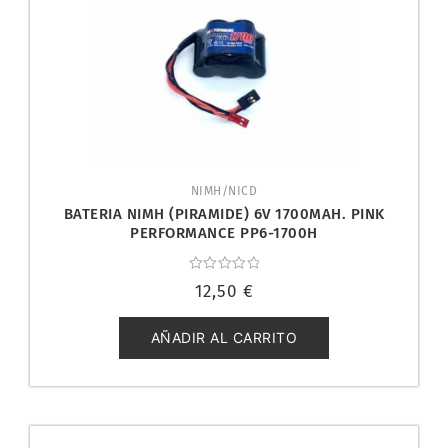
NIMH/NICD
BATERIA NIMH (PIRAMIDE) 6V 1700MAH. PINK
PERFORMANCE PP6-1700H
Valorado
12,50
€
con
0
de
5
AÑADIR AL CARRITO