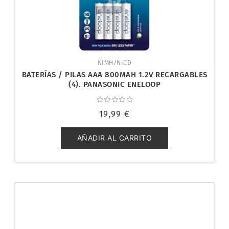
NIMH/NICD
BATERÍAS / PILAS AAA 800MAH 1.2V RECARGABLES
(4). PANASONIC ENELOOP
Valorado
19,99
€
con
0
de
5
AÑADIR AL CARRITO