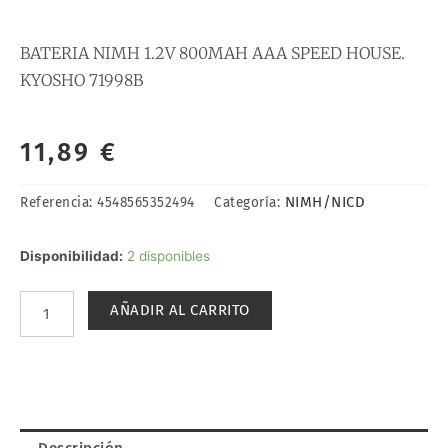
BATERIA NIMH 1.2V 800MAH AAA SPEED HOUSE.
KYOSHO 71998B
11,89
€
NIMH/NICD
Referencia:
4548565352494
Categoría:
BATERIA
Disponibilidad:
2 disponibles
NIMH
1.2V
AÑADIR AL CARRITO
800MAH
AAA
SPEED
HOUSE.
KYOSHO
71998B