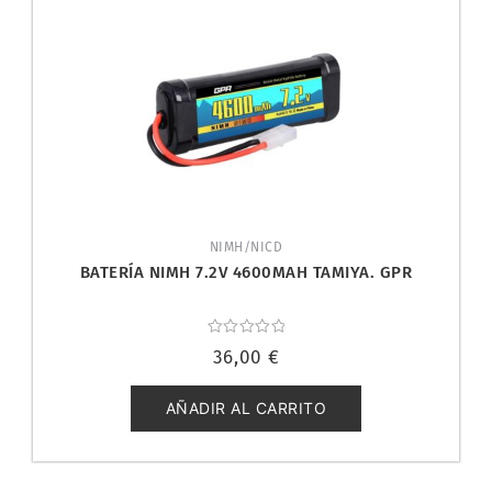
NIMH/NICD
BATERÍA NIMH 7.2V 4600MAH TAMIYA. GPR
Valorado
36,00
€
con
0
de
5
AÑADIR AL CARRITO