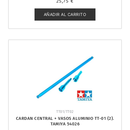
25,75
€
con
0
de
5
AÑADIR AL CARRITO
TT01/TT02
CARDAN CENTRAL + VASOS ALUMINIO TT-01 (2).
TAMIYA 54026