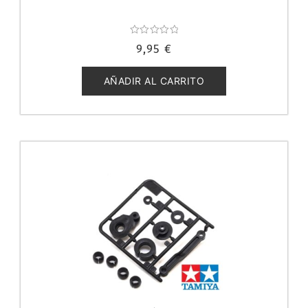
Valorado
9,95
€
con
0
de
5
AÑADIR AL CARRITO