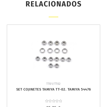
RELACIONADOS
TT01/TT02
SET COJINETES TAMIYA TT-02. TAMIYA 54476
Valorado