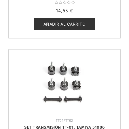
Valorado
14,65
€
con
0
de
5
AÑADIR AL CARRITO
TT01/TT02
SET TRANSMISIÓN TT-01. TAMIYA 51006