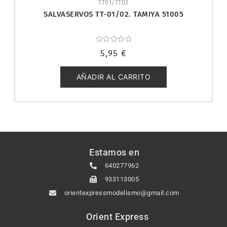
TT01/TT02
SALVASERVOS TT-01/02. TAMIYA 51005
Valorado
5,95
€
con
0
de
5
AÑADIR AL CARRITO
Estamos en
640277962
933113005
orientexpressmodelismo@gmail.com
Orient Express