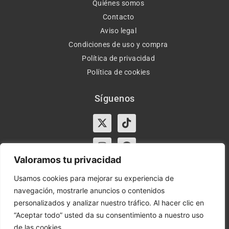
Quiénes somos
Contacto
Aviso legal
Condiciones de uso y compra
Política de privacidad
Política de cookies
Síguenos
X-
Instagram
Tiktok
Facebook
twitter
Valoramos tu privacidad
Usamos cookies para mejorar su experiencia de
navegación, mostrarle anuncios o contenidos
Horario:
Lun-Vie de 10:00-13:30 y 17:00-20:00 – Sáb de
personalizados y analizar nuestro tráfico. Al hacer clic en
10:00-13:30
“Aceptar todo” usted da su consentimiento a nuestro uso
de las cookies.